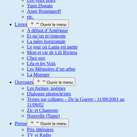
Les yeux noirs
Yann Dugain
Anne Roumanoff
etc.
Livres
Ouvrir le menu
A défaut d’Amérique
Et qu’on m’emporte
La mère horizontale
Le jour où Lania est partie
Mort et vie de Lili Riviera
Chez eux
Léa et les Voix
Les Mémoires d’un arbre
La Morsure
Ouvrages
Ouvrir le menu
Les formes, poèmes
Dialogue photos/textes
Textes sur collages – De la Guerre : 11/09/2001 au
11/09/02
Zic et Chansons
Nouvelle (Napo)
Presse
Ouvrir le menu
Prix littéraires
TV et Radio