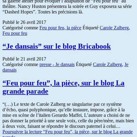
sa galerie atelier pour évoquer l’adaptation de “Feu pour feu” au
théâtre. Nancy Huston présentera la soirée et Guy exposera sa série
“Dashed Hopes”. Toutes les précisions là.
Publié le
26 avril 2017
Catégorisé comme
Feu pour feu, la pièce
Étiqueté
Carole Zalberg
,
Feu pour feu
“Je dansais” sur le blog Bricabook
Publié le
21 avril 2017
Catégorisé comme
presse - Je dansais
Étiqueté
Carole Zalberg
,
Je
dansais
“Feu pour feu”, la pièce, sur le blog La
grande parade
“(…) Le texte de Carole Zalberg se singularise par ce système
d’écho, quasi polyphonique, qu’elle instaure, impose, grâce à la
mise en scène de l’italien Gerardo Maffei, L’auteure a choisi de ne
pas donner la priorité à une seule voix, celle du père/mère, mais bien
à deux voix, faisant se répondre le discours paternel à celui…
Poursuivre la lecture
“Feu pour feu”, la pièce, sur le blog La grande