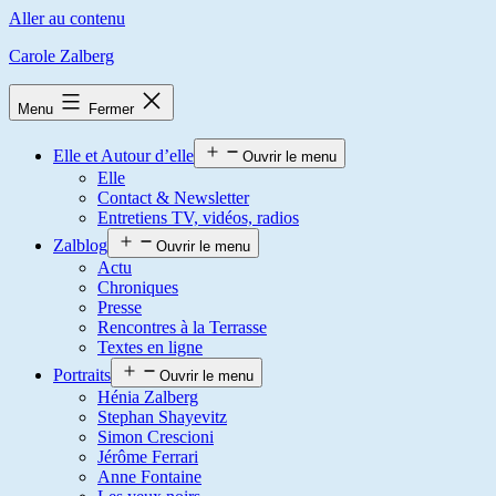
Aller au contenu
Carole Zalberg
Menu
Fermer
Elle et Autour d’elle
Ouvrir le menu
Elle
Contact & Newsletter
Entretiens TV, vidéos, radios
Zalblog
Ouvrir le menu
Actu
Chroniques
Presse
Rencontres à la Terrasse
Textes en ligne
Portraits
Ouvrir le menu
Hénia Zalberg
Stephan Shayevitz
Simon Crescioni
Jérôme Ferrari
Anne Fontaine