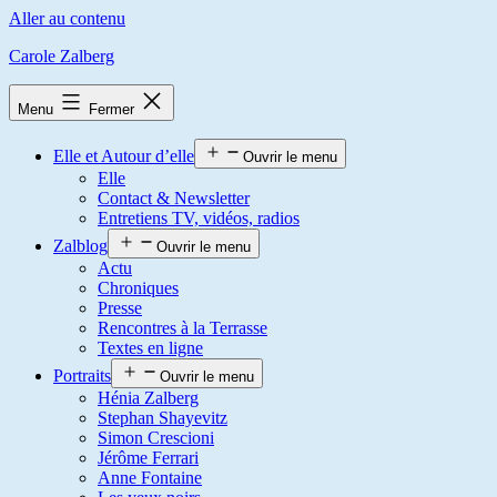
Aller au contenu
Carole Zalberg
Menu
Fermer
Elle et Autour d’elle
Ouvrir le menu
Elle
Contact & Newsletter
Entretiens TV, vidéos, radios
Zalblog
Ouvrir le menu
Actu
Chroniques
Presse
Rencontres à la Terrasse
Textes en ligne
Portraits
Ouvrir le menu
Hénia Zalberg
Stephan Shayevitz
Simon Crescioni
Jérôme Ferrari
Anne Fontaine