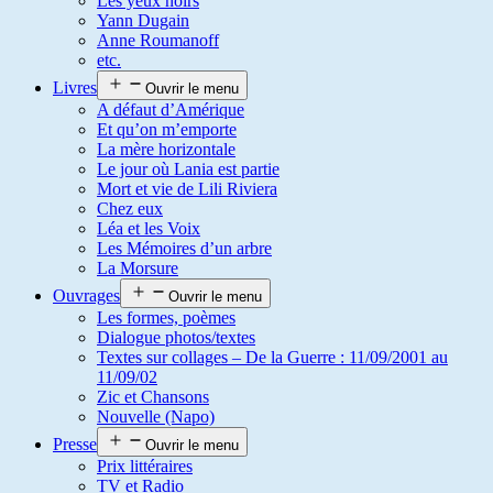
Les yeux noirs
Yann Dugain
Anne Roumanoff
etc.
Livres
Ouvrir le menu
A défaut d’Amérique
Et qu’on m’emporte
La mère horizontale
Le jour où Lania est partie
Mort et vie de Lili Riviera
Chez eux
Léa et les Voix
Les Mémoires d’un arbre
La Morsure
Ouvrages
Ouvrir le menu
Les formes, poèmes
Dialogue photos/textes
Textes sur collages – De la Guerre : 11/09/2001 au
11/09/02
Zic et Chansons
Nouvelle (Napo)
Presse
Ouvrir le menu
Prix littéraires
TV et Radio