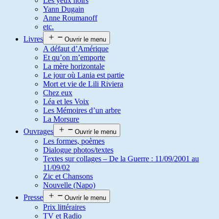
Les yeux noirs
Yann Dugain
Anne Roumanoff
etc.
Livres
Ouvrir le menu
A défaut d’Amérique
Et qu’on m’emporte
La mère horizontale
Le jour où Lania est partie
Mort et vie de Lili Riviera
Chez eux
Léa et les Voix
Les Mémoires d’un arbre
La Morsure
Ouvrages
Ouvrir le menu
Les formes, poèmes
Dialogue photos/textes
Textes sur collages – De la Guerre : 11/09/2001 au
11/09/02
Zic et Chansons
Nouvelle (Napo)
Presse
Ouvrir le menu
Prix littéraires
TV et Radio