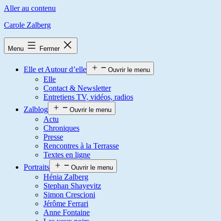
Aller au contenu
Carole Zalberg
Menu
Fermer
Elle et Autour d’elle
Ouvrir le menu
Elle
Contact & Newsletter
Entretiens TV, vidéos, radios
Zalblog
Ouvrir le menu
Actu
Chroniques
Presse
Rencontres à la Terrasse
Textes en ligne
Portraits
Ouvrir le menu
Hénia Zalberg
Stephan Shayevitz
Simon Crescioni
Jérôme Ferrari
Anne Fontaine