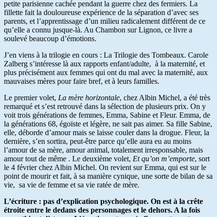
petite parisienne cachée pendant la guerre chez des fermiers. La
fillette fait la douloureuse expérience de la séparation d’avec ses
parents, et l’apprentissage d’un milieu radicalement différent de ce
qu’elle a connu jusque-là. Au Chambon sur Lignon, ce livre a
soulevé beaucoup d’émotions.
J’en viens à la trilogie en cours : La Trilogie des Tombeaux. Carole
Zalberg s’intéresse là aux rapports enfant/adulte, à la maternité, et
plus précisément aux femmes qui ont du mal avec la maternité, aux
mauvaises mères pour faire bref, et à leurs familles.
Le premier volet,
La mère horizontale
, chez Albin Michel, a été très
remarqué et s’est retrouvé dans la sélection de plusieurs prix. On y
voit trois générations de femmes, Emma, Sabine et Fleur. Emma, de
la générations 68, égoïste et légère, ne sait pas aimer. Sa fille Sabine,
elle, déborde d’amour mais se laisse couler dans la drogue. Fleur, la
dernière, s’en sortira, peut-être parce qu’elle aura eu au moins
l’amour de sa mère, amour animal, totalement irresponsable, mais
amour tout de même . Le deuxième volet,
Et qu’on m’emporte
, sort
le 4 février chez Albin Michel. On revient sur Emma, qui est sur le
point de mourir et fait, à sa manière cynique, une sorte de bilan de sa
vie, sa vie de femme et sa vie ratée de mère.
L’écriture : pas d’explication psychologique. On est à la crête
étroite entre le dedans des personnages et le dehors. A la fois