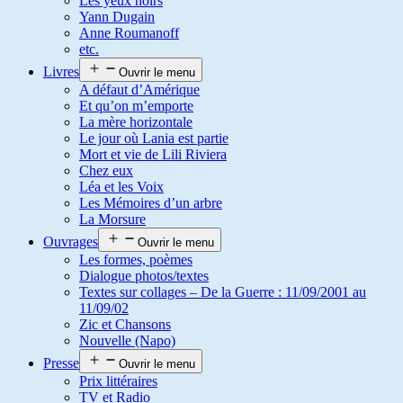
Les yeux noirs
Yann Dugain
Anne Roumanoff
etc.
Livres
Ouvrir le menu
A défaut d’Amérique
Et qu’on m’emporte
La mère horizontale
Le jour où Lania est partie
Mort et vie de Lili Riviera
Chez eux
Léa et les Voix
Les Mémoires d’un arbre
La Morsure
Ouvrages
Ouvrir le menu
Les formes, poèmes
Dialogue photos/textes
Textes sur collages – De la Guerre : 11/09/2001 au
11/09/02
Zic et Chansons
Nouvelle (Napo)
Presse
Ouvrir le menu
Prix littéraires
TV et Radio