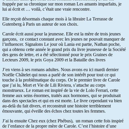
frappée par sa chronique sur mon roman Les amants imparfaits, je
lui ai écrit et … voilà, c’était une vraie rencontre.
Elle reçoit désormais chaque mois à la libraire La Terrasse de
Gutenberg à Paris un auteur de son choix.
Carole écrit aussi pour la jeunesse. Elle est la mère de trois jeunes
garçons, ce contact constant avec les jeunes ne pouvait manquer de
l’influencer. Signalons Le jour où Lania est partie, Nathan poche,
qui a obtenu cette année le grand prix du livre jeunesse de la Société
des gens de lettre, et a été sélectionné pour le prix Graines de
Lecteurs 2009, le prix Goya 2009 et la Bataille des livres
J’en viens à ses romans adultes. Nous avons eu ici mardi dernier
Noëlle Châtelet qui nous a parlé de son intérêt pour tout ce qui
touche à la problématique du corps. Or le premier livre de Carole
que j’ai lu, Mort et Vie de Lili Riviera, s’attache au corps
monstrueux. Le roman est inspiré de la vie de Lolo Ferrari, cette
femme aux seins énormes, traités aux hormones, qui se produisait
dans des spectacles et qui en est morte. Le livre cependant va bien
au-delà du fait divers, et reconstruit une histoire terriblement
émouvante, qui éveille des échos chez toutes les femmes.
J’ai lu ensuite Chez eux (chez Phébus), un roman cette fois inspiré
de l’enfance de la propre mère de Carole. C’est l’histoire d’une