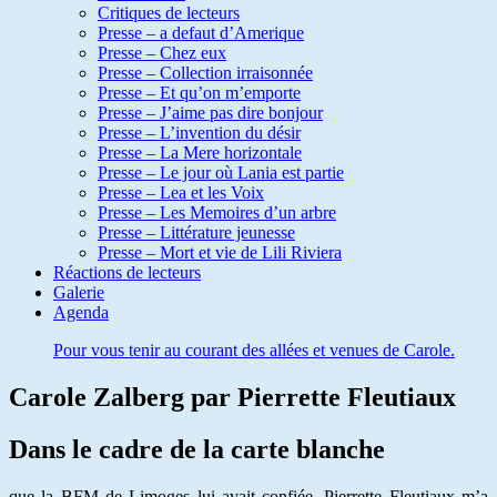
Critiques de lecteurs
Presse – a defaut d’Amerique
Presse – Chez eux
Presse – Collection irraisonnée
Presse – Et qu’on m’emporte
Presse – J’aime pas dire bonjour
Presse – L’invention du désir
Presse – La Mere horizontale
Presse – Le jour où Lania est partie
Presse – Lea et les Voix
Presse – Les Memoires d’un arbre
Presse – Littérature jeunesse
Presse – Mort et vie de Lili Riviera
Réactions de lecteurs
Galerie
Agenda
Pour vous tenir au courant des allées et venues de Carole.
Carole Zalberg par Pierrette Fleutiaux
Dans le cadre de la carte blanche
que la BFM de Limoges lui avait confiée, Pierrette Fleutiaux m’a