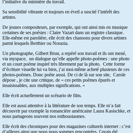
l’initiative du ministère du travail.
Sa sensibilité vibrante et toujours en éveil a suscité l’intérêt des
artistes.
De jeunes compositeurs, par exemple, qui ont ainsi mis en musique
certaines de ses poésies : Claire Vazart dans un registre classique.
Elle-même est parolière, elle écrit des chansons pour divers artistes
parmi lesquels Berthier ou Norazia.
Un photographe, Gilbert Brun, a repéré son travail et ils ont mené,
via myspace, un dialogue qu’elle appelle photo-poèmes : une photo
et un court poème inspiré très librement par la photo. Cette forme
d’écriture visuelle lui va bien, j’ai moi-même acheté plusieurs de ces
photos-poèmes. Donc poète aussi. De ci de là sur son site, Carole
dépose , je cite une critique, de « ces petits poèmes épurés et
insaisissables, aux multiples significations. »
Elle écrit actuellement un scénario de film.
Elle est aussi attentive à la littérature de son temps. Elle m’a fait
découvrir par exemple la romancière américaine Laura Kasischke, et
nous partageons souvent nos enthousiasmes.
Elle écrit des chroniques pour des magazines culturels internet : c’est
d’ailleurs ainsi que nous nous sommes rencontrées, j’avais été