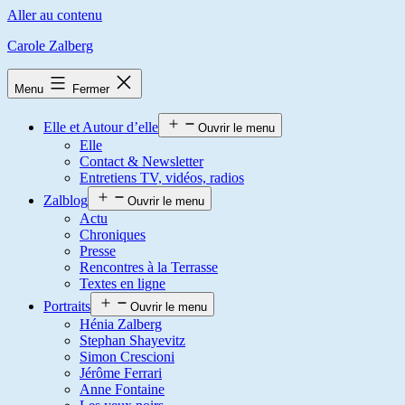
Aller au contenu
Carole Zalberg
Menu
Fermer
Elle et Autour d’elle
Ouvrir le menu
Elle
Contact & Newsletter
Entretiens TV, vidéos, radios
Zalblog
Ouvrir le menu
Actu
Chroniques
Presse
Rencontres à la Terrasse
Textes en ligne
Portraits
Ouvrir le menu
Hénia Zalberg
Stephan Shayevitz
Simon Crescioni
Jérôme Ferrari
Anne Fontaine