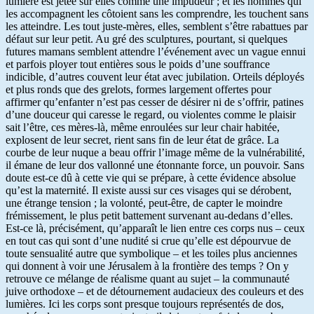
lumière est jetée sur elles comme une impudeur ; et les hommes qui
les accompagnent les côtoient sans les comprendre, les touchent sans
les atteindre. Les tout juste-mères, elles, semblent s’être rabattues par
défaut sur leur petit. Au gré des sculptures, pourtant, si quelques
futures mamans semblent attendre l’événement avec un vague ennui
et parfois ployer tout entières sous le poids d’une souffrance
indicible, d’autres couvent leur état avec jubilation. Orteils déployés
et plus ronds que des grelots, formes largement offertes pour
affirmer qu’enfanter n’est pas cesser de désirer ni de s’offrir, patines
d’une douceur qui caresse le regard, ou violentes comme le plaisir
sait l’être, ces mères-là, même enroulées sur leur chair habitée,
explosent de leur secret, rient sans fin de leur état de grâce. La
courbe de leur nuque a beau offrir l’image même de la vulnérabilité,
il émane de leur dos vallonné une étonnante force, un pouvoir. Sans
doute est-ce dû à cette vie qui se prépare, à cette évidence absolue
qu’est la maternité. Il existe aussi sur ces visages qui se dérobent,
une étrange tension ; la volonté, peut-être, de capter le moindre
frémissement, le plus petit battement survenant au-dedans d’elles.
Est-ce là, précisément, qu’apparaît le lien entre ces corps nus – ceux
en tout cas qui sont d’une nudité si crue qu’elle est dépourvue de
toute sensualité autre que symbolique – et les toiles plus anciennes
qui donnent à voir une Jérusalem à la frontière des temps ? On y
retrouve ce mélange de réalisme quant au sujet – la communauté
juive orthodoxe – et de détournement audacieux des couleurs et des
lumières. Ici les corps sont presque toujours représentés de dos,