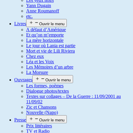
Les yeux noirs
Yann Dugain
Anne Roumanoff
etc.
Livres
Ouvrir le menu
A défaut d’Amérique
Et qu’on m’emporte
La mère horizontale
Le jour où Lania est partie
Mort et vie de Lili Riviera
Chez eux
Léa et les Voix
Les Mémoires d’un arbre
La Morsure
Ouvrages
Ouvrir le menu
Les formes, poèmes
Dialogue photos/textes
Textes sur collages – De la Guerre : 11/09/2001 au
11/09/02
Zic et Chansons
Nouvelle (Napo)
Presse
Ouvrir le menu
Prix littéraires
TV et Radio