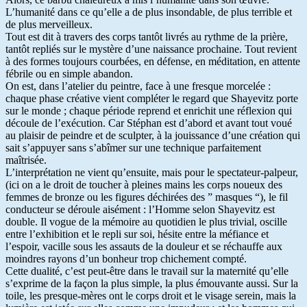
L’humanité dans ce qu’elle a de plus insondable, de plus terrible et
de plus merveilleux.
Tout est dit à travers des corps tantôt livrés au rythme de la prière,
tantôt repliés sur le mystère d’une naissance prochaine. Tout revient
à des formes toujours courbées, en défense, en méditation, en attente
fébrile ou en simple abandon.
On est, dans l’atelier du peintre, face à une fresque morcelée :
chaque phase créative vient compléter le regard que Shayevitz porte
sur le monde ; chaque période reprend et enrichit une réflexion qui
découle de l’exécution. Car Stéphan est d’abord et avant tout voué
au plaisir de peindre et de sculpter, à la jouissance d’une création qui
sait s’appuyer sans s’abîmer sur une technique parfaitement
maîtrisée.
L’interprétation ne vient qu’ensuite, mais pour le spectateur-palpeur,
(ici on a le droit de toucher à pleines mains les corps noueux des
femmes de bronze ou les figures déchirées des ” masques “), le fil
conducteur se déroule aisément : l’Homme selon Shayevitz est
double. Il vogue de la mémoire au quotidien le plus trivial, oscille
entre l’exhibition et le repli sur soi, hésite entre la méfiance et
l’espoir, vacille sous les assauts de la douleur et se réchauffe aux
moindres rayons d’un bonheur trop chichement compté.
Cette dualité, c’est peut-être dans le travail sur la maternité qu’elle
s’exprime de la façon la plus simple, la plus émouvante aussi. Sur la
toile, les presque-mères ont le corps droit et le visage serein, mais la