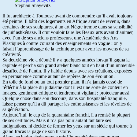
Stephan Shayevitz
Il fut architecte à Toulouse avant de comprendre qu’il avait toujours
été peintre. Il bâtit des logements en Afrique avant de revenir, dans
certaines de ses sculptures, à un art Nègre trempé dans sa sensibilité
de juif ashkénaze. Il crut vouloir faire les Beaux-arts avant d’animer,
avec l’un de ses anciens professeurs, une Académie des Arts
Plastiques à contre-courant des enseignements en vogue : on y
faisait l’apprentissage de la technique pour avoir les moyens de sa
créativité.
Sa deuxième vie a débuté il y a quelques années lorsqu’il gagna la
capitale et percha son grand atelier blanc tout en haut d’un immeuble
désaffecté de Pantin. Il y habite depuis avec ses créations, exposées
en permanence comme autant de repères de son évolution.
En toile de fond ou au tout premier plan, il n’a jamais cessé de
réfléchir à la place du judaïsme dont il est une sorte de conteur en
images, gentiment critique et tendrement vigilant ; protecteur aussi.
Quelque chose dans son discours, dans son hospitalité tranquille,
laisse penser qu’il a dû partager les enthousiasmes et les révoltes de
sa génération.
Aujourd’hui, le cap de la quarantaine franchi, il a remisé la plupart
de ses certitudes. Mais il n’a pas pour autant fait taire ses
indignations, ni décidé de fermer les yeux sur un siècle qui tourne à
grand fracas la page de son histoire.
Alors, ce barbu chaleureux a mis l’humanité dans son œuvre.