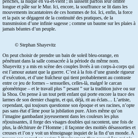
penchés, la nuque en va-et-vient ; ils laissent parfois leur ombre
longue et pâle sur le Mur. Ici, encore, la souffrance se lit dans les
mouvements incantatoires de ces hommes de foi. Ici, enfin, la force
et la paix se dégagent de la continuité des pratiques, de la
transmission d’une infinie sagesse ; comme un baume sur les plaies à
jamais béantes d’un peuple.
© Stephan Shayevitz
On peut choisir de prendre un bain de soleil bleu-orange, en
pénétrant dans la salle consacrée à la période du même nom.
Shayevitz y a mis en scène des couples livrés à un corps-à-corps qui
est l’amour autant que la guerre. C’est à la fois d’une grande rigueur
d’exécution, et d’une fraîcheur qui tient probablement au contraste
entre ce jeu de formes – sensuelles, celles-là, malgré le carcan
géométrique – et le travail plus ” pesant ” sur la tradition juive ou sur
la Shoa. On pense à un tout petit enfant qui porte encore la trace des
larmes de son dernier chagrin, et qui, déjà, rit au éclats… L’artiste,
cependant, qui toujours questionne son époque et ses racines, n’opte
pas sans état d’âme pour la jubilation pure. Alors même qu’on
l’imagine gambadant joyeusement dans les couleurs les plus
réjouissantes, il forge des visages doubles qui racontent, une fois de
plus, la déchirure de l’Homme ; il façonne des moitiés désassorties et
creuses et l’on y voit un témoignage inquiet de la fin d’un monde. A