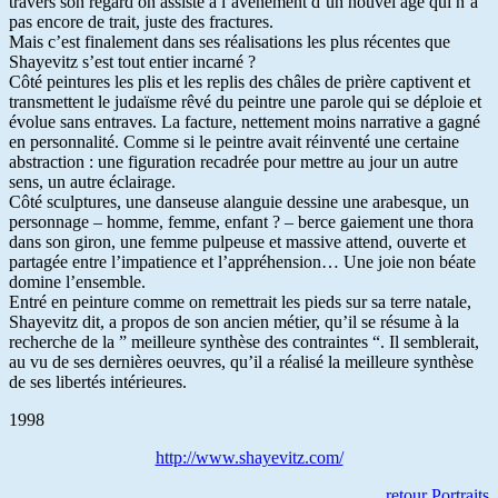
travers son regard on assiste à l’avènement d’un nouvel âge qui n’a
pas encore de trait, juste des fractures.
Mais c’est finalement dans ses réalisations les plus récentes que
Shayevitz s’est tout entier incarné ?
Côté peintures les plis et les replis des châles de prière captivent et
transmettent le judaïsme rêvé du peintre une parole qui se déploie et
évolue sans entraves. La facture, nettement moins narrative a gagné
en personnalité. Comme si le peintre avait réinventé une certaine
abstraction : une figuration recadrée pour mettre au jour un autre
sens, un autre éclairage.
Côté sculptures, une danseuse alanguie dessine une arabesque, un
personnage – homme, femme, enfant ? – berce gaiement une thora
dans son giron, une femme pulpeuse et massive attend, ouverte et
partagée entre l’impatience et l’appréhension… Une joie non béate
domine l’ensemble.
Entré en peinture comme on remettrait les pieds sur sa terre natale,
Shayevitz dit, a propos de son ancien métier, qu’il se résume à la
recherche de la ” meilleure synthèse des contraintes “. Il semblerait,
au vu de ses dernières oeuvres, qu’il a réalisé la meilleure synthèse
de ses libertés intérieures.
1998
http://www.shayevitz.com/
retour Portraits