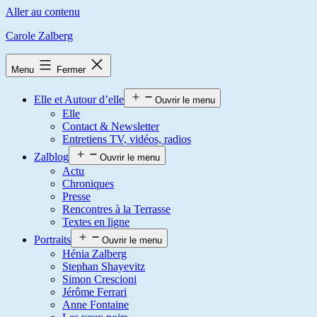
Aller au contenu
Carole Zalberg
Menu
Fermer
Elle et Autour d’elle
Ouvrir le menu
Elle
Contact & Newsletter
Entretiens TV, vidéos, radios
Zalblog
Ouvrir le menu
Actu
Chroniques
Presse
Rencontres à la Terrasse
Textes en ligne
Portraits
Ouvrir le menu
Hénia Zalberg
Stephan Shayevitz
Simon Crescioni
Jérôme Ferrari
Anne Fontaine