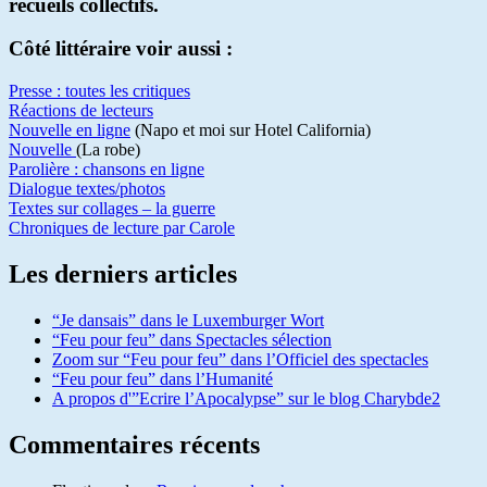
recueils collectifs.
Côté littéraire voir aussi :
Presse : toutes les critiques
Réactions de lecteurs
Nouvelle en ligne
(Napo et moi sur Hotel California)
Nouvelle
(La robe)
Parolière : chansons en ligne
Dialogue textes/photos
Textes sur collages – la guerre
Chroniques de lecture par Carole
Les derniers articles
“Je dansais” dans le Luxemburger Wort
“Feu pour feu” dans Spectacles sélection
Zoom sur “Feu pour feu” dans l’Officiel des spectacles
“Feu pour feu” dans l’Humanité
A propos d'”Ecrire l’Apocalypse” sur le blog Charybde2
Commentaires récents