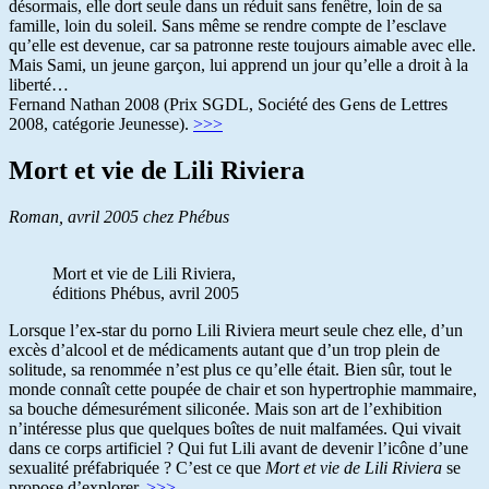
désormais, elle dort seule dans un réduit sans fenêtre, loin de sa
famille, loin du soleil. Sans même se rendre compte de l’esclave
qu’elle est devenue, car sa patronne reste toujours aimable avec elle.
Mais Sami, un jeune garçon, lui apprend un jour qu’elle a droit à la
liberté…
Fernand Nathan 2008 (Prix SGDL, Société des Gens de Lettres
2008, catégorie Jeunesse).
>>>
Mort et vie de Lili Riviera
Roman, avril 2005 chez Phébus
Mort et vie de Lili Riviera,
éditions Phébus, avril 2005
Lorsque l’ex-star du porno Lili Riviera meurt seule chez elle, d’un
excès d’alcool et de médicaments autant que d’un trop plein de
solitude, sa renommée n’est plus ce qu’elle était. Bien sûr, tout le
monde connaît cette poupée de chair et son hypertrophie mammaire,
sa bouche démesurément siliconée. Mais son art de l’exhibition
n’intéresse plus que quelques boîtes de nuit malfamées. Qui vivait
dans ce corps artificiel ? Qui fut Lili avant de devenir l’icône d’une
sexualité préfabriquée ? C’est ce que
Mort et vie
de Lili Riviera
se
propose d’explorer.
>>>