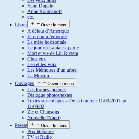
Les yeux noirs
Yann Dugain
Anne Roumanoff
etc.
Livres
Ouvrir le menu
A défaut d’Amérique
Et qu’on m’emporte
La mère horizontale
Le jour où Lania est partie
Mort et vie de Lili Riviera
Chez eux
Léa et les Voix
Les Mémoires d’un arbre
La Morsure
Ouvrages
Ouvrir le menu
Les formes, poèmes
Dialogue photos/textes
Textes sur collages – De la Guerre : 11/09/2001 au
11/09/02
Zic et Chansons
Nouvelle (Napo)
Presse
Ouvrir le menu
Prix littéraires
TV et Radio