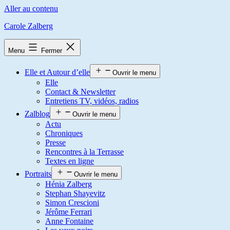
Aller au contenu
Carole Zalberg
Menu
Fermer
Elle et Autour d’elle
Ouvrir le menu
Elle
Contact & Newsletter
Entretiens TV, vidéos, radios
Zalblog
Ouvrir le menu
Actu
Chroniques
Presse
Rencontres à la Terrasse
Textes en ligne
Portraits
Ouvrir le menu
Hénia Zalberg
Stephan Shayevitz
Simon Crescioni
Jérôme Ferrari
Anne Fontaine