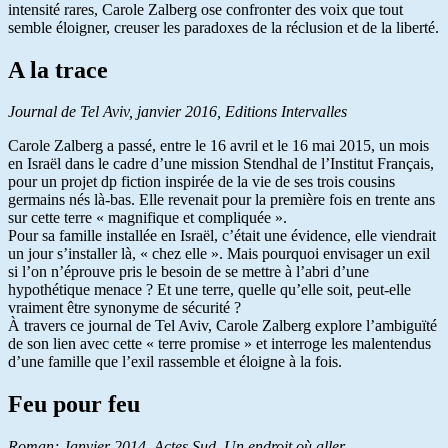
intensité rares, Carole Zalberg ose confronter des voix que tout
semble éloigner, creuser les paradoxes de la réclusion et de la liberté.
A la trace
Journal de Tel Aviv, janvier 2016, Editions Intervalles
Carole Zalberg a passé, entre le 16 avril et le 16 mai 2015, un mois
en Israël dans le cadre d’une mission Stendhal de l’Institut Français,
pour un projet dp fiction inspirée de la vie de ses trois cousins
germains nés là-bas. Elle revenait pour la première fois en trente ans
sur cette terre « magnifique et compliquée ».
Pour sa famille installée en Israël, c’était une évidence, elle viendrait
un jour s’installer là, « chez elle ». Mais pourquoi envisager un exil
si l’on n’éprouve pris le besoin de se mettre à l’abri d’une
hypothétique menace ? Et une terre, quelle qu’elle soit, peut-elle
vraiment être synonyme de sécurité ?
À travers ce journal de Tel Aviv, Carole Zalberg explore l’ambiguïté
de son lien avec cette « terre promise » et interroge les malentendus
d’une famille que l’exil rassemble et éloigne à la fois.
Feu pour feu
Roman; Janvier 2014, Actes Sud, Un endroit où aller