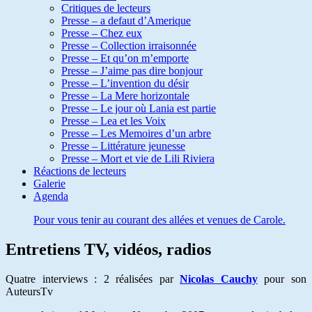
Critiques de lecteurs
Presse – a defaut d’Amerique
Presse – Chez eux
Presse – Collection irraisonnée
Presse – Et qu’on m’emporte
Presse – J’aime pas dire bonjour
Presse – L’invention du désir
Presse – La Mere horizontale
Presse – Le jour où Lania est partie
Presse – Lea et les Voix
Presse – Les Memoires d’un arbre
Presse – Littérature jeunesse
Presse – Mort et vie de Lili Riviera
Réactions de lecteurs
Galerie
Agenda
Pour vous tenir au courant des allées et venues de Carole.
Entretiens TV, vidéos, radios
Quatre interviews : 2 réalisées par
Nicolas Cauchy
pour son
AuteursTv