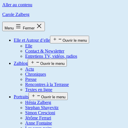
Aller au contenu
Carole Zalberg
Menu
Fermer
Elle et Autour d’elle
Ouvrir le menu
Elle
Contact & Newsletter
Entretiens TV, vidéos, radios
Zalblog
Ouvrir le menu
Actu
Chroniques
Presse
Rencontres à la Terrasse
Textes en ligne
Portraits
Ouvrir le menu
Hénia Zalberg
Stephan Shayevitz
Simon Crescioni
Jérôme Ferrari
Anne Fontaine