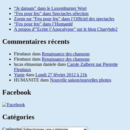
“Je dansais” dans le Luxemburger Wort
“Feu pour feu” dans Spectacles sélection
Zoom sur “Feu pour feu” dans l’Officiel des spectacles
“Feu pour feu” dans l’Humanité
A propos d'”Ecrire l’Apocalypse” sur le blog Charybde2
Commentaires récents
Fleutiaux
dans
Renaissance des chansons
Fleutiaux
dans
Renaissance des chansons
lucas elmassian daniele
dans
Carole Zalberg par Pierrette
Fleutiaux
Yunie
dans
Lundi 27 février 2012 à 21h
HUMANITE
dans
Nouvelle saison/nouvelles photos
Facebook
Catégories
Catégories