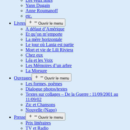
Les yeux noirs
Yann Dugain
Anne Roumanoff
etc.
Livres
Ouvrir le menu
A défaut d’Amérique
Et qu’on m’emporte
La mère horizontale
Le jour où Lania est partie
Mort et vie de Lili Riviera
Chez eux
Léa et les Voix
Les Mémoires d’un arbre
La Morsure
Ouvrages
Ouvrir le menu
Les formes, poèmes
Dialogue photos/textes
Textes sur collages – De la Guerre : 11/09/2001 au
11/09/02
Zic et Chansons
Nouvelle (Napo)
Presse
Ouvrir le menu
Prix littéraires
TV et Radio