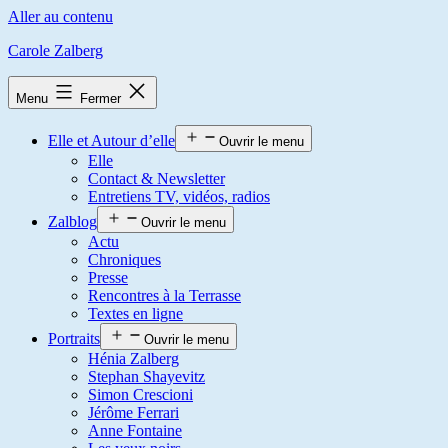
Aller au contenu
Carole Zalberg
Menu
Fermer
Elle et Autour d’elle
Ouvrir le menu
Elle
Contact & Newsletter
Entretiens TV, vidéos, radios
Zalblog
Ouvrir le menu
Actu
Chroniques
Presse
Rencontres à la Terrasse
Textes en ligne
Portraits
Ouvrir le menu
Hénia Zalberg
Stephan Shayevitz
Simon Crescioni
Jérôme Ferrari
Anne Fontaine