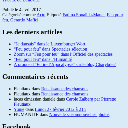
Publié le
4 avril 2017
Catégorisé comme
Actu
Étiqueté
Fatima Soualhia-Manet
,
Feu pour
feu
,
Gerardo Maffei
Les derniers articles
“Je dansais” dans le Luxemburger Wort
“Feu pour feu” dans Spectacles sélection
Zoom sur “Feu pour feu” dans l’Officiel des spectacles
“Feu pour feu” dans l’Humanité
A propos d'”Ecrire l’Apocalypse” sur le blog Charybde2
Commentaires récents
Fleutiaux
dans
Renaissance des chansons
Fleutiaux
dans
Renaissance des chansons
lucas elmassian daniele
dans
Carole Zalberg par Pierrette
Fleutiaux
Yunie
dans
Lundi 27 février 2012 à 21h
HUMANITE
dans
Nouvelle saison/nouvelles photos
Facebook