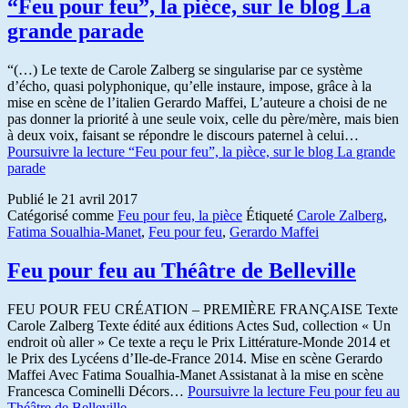
“Feu pour feu”, la pièce, sur le blog La
grande parade
“(…) Le texte de Carole Zalberg se singularise par ce système
d’écho, quasi polyphonique, qu’elle instaure, impose, grâce à la
mise en scène de l’italien Gerardo Maffei, L’auteure a choisi de ne
pas donner la priorité à une seule voix, celle du père/mère, mais bien
à deux voix, faisant se répondre le discours paternel à celui…
Poursuivre la lecture
“Feu pour feu”, la pièce, sur le blog La grande
parade
Publié le
21 avril 2017
Catégorisé comme
Feu pour feu, la pièce
Étiqueté
Carole Zalberg
,
Fatima Soualhia-Manet
,
Feu pour feu
,
Gerardo Maffei
Feu pour feu au Théâtre de Belleville
FEU POUR FEU CRÉATION – PREMIÈRE FRANÇAISE Texte
Carole Zalberg Texte édité aux éditions Actes Sud, collection « Un
endroit où aller » Ce texte a reçu le Prix Littérature-Monde 2014 et
le Prix des Lycéens d’Ile-de-France 2014. Mise en scène Gerardo
Maffei Avec Fatima Soualhia-Manet Assistanat à la mise en scène
Francesca Cominelli Décors…
Poursuivre la lecture
Feu pour feu au
Théâtre de Belleville