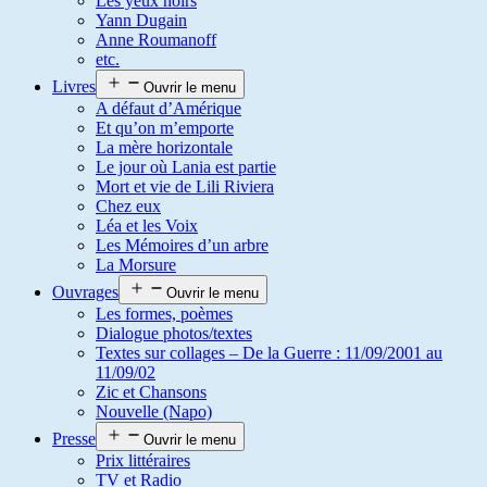
Les yeux noirs
Yann Dugain
Anne Roumanoff
etc.
Livres
Ouvrir le menu
A défaut d’Amérique
Et qu’on m’emporte
La mère horizontale
Le jour où Lania est partie
Mort et vie de Lili Riviera
Chez eux
Léa et les Voix
Les Mémoires d’un arbre
La Morsure
Ouvrages
Ouvrir le menu
Les formes, poèmes
Dialogue photos/textes
Textes sur collages – De la Guerre : 11/09/2001 au
11/09/02
Zic et Chansons
Nouvelle (Napo)
Presse
Ouvrir le menu
Prix littéraires
TV et Radio