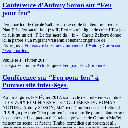
Conférence d’Antony Soron sur “Feu
pour feu”
Feu pour feu de Carole Zalberg ou Le cri de la littérature monde
Plan I] Le feu sacré du « je » II] Ecrire sur la ligne de crête III] « je »
ne suis qu’un cri I] Le feu sacré du « je » Carole Zalberg donne
ici la parole à un migrant vraisemblablement originaire de
l’Afrique…
Poursuivre la lecture
Conférence d’Antony Soron sur
“Feu pour feu”
Publié le
17 février 2017
Catégorisé comme
Actu
Étiqueté
Feu pour feu
,
Sorbonne
Conférence sur “Feu pour feu” à
l’université inter-âges.
Pour inaugurer, le 9 février 2017, son cycle de conférences intitulé
: LES VOIX FÉMININES ET SINGULIÈRES DU ROMAN
ACTUEL, Antony SORON, Maître de Conférences de Lettres à
l’ESPE, à présenté “Feu pour feu” et en a profité pour s’attarder sur
les enjeux de l’adaptation théâtrale en présence de Gerardo Maffei,
metteur en scène, et Assane Timbo, comédien qui portera seul…