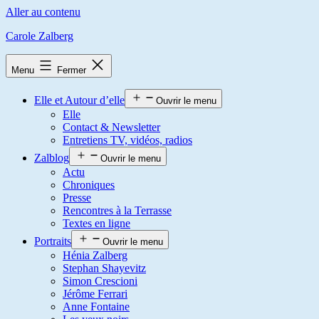
Aller au contenu
Carole Zalberg
Menu
Fermer
Elle et Autour d’elle
Ouvrir le menu
Elle
Contact & Newsletter
Entretiens TV, vidéos, radios
Zalblog
Ouvrir le menu
Actu
Chroniques
Presse
Rencontres à la Terrasse
Textes en ligne
Portraits
Ouvrir le menu
Hénia Zalberg
Stephan Shayevitz
Simon Crescioni
Jérôme Ferrari
Anne Fontaine