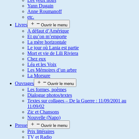
Les yeux noirs
Yann Dugain
Anne Roumanoff
etc.
Livres
Ouvrir le menu
A défaut d’Amérique
Et qu’on m’emporte
La mère horizontale
Le jour où Lania est partie
Mort et vie de Lili Riviera
Chez eux
Léa et les Voix
Les Mémoires d’un arbre
La Morsure
Ouvrages
Ouvrir le menu
Les formes, poèmes
Dialogue photos/textes
Textes sur collages – De la Guerre : 11/09/2001 au
11/09/02
Zic et Chansons
Nouvelle (Napo)
Presse
Ouvrir le menu
Prix littéraires
TV et Radio