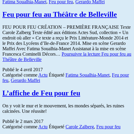
Fatima Soualhia-Manet
,
Feu pour feu
,
Gerardo Maffei
Feu pour feu au Théâtre de Belleville
FEU POUR FEU CRÉATION – PREMIÈRE FRANÇAISE Texte
Carole Zalberg Texte édité aux éditions Actes Sud, collection « Un
endroit où aller » Ce texte a reçu le Prix Littérature-Monde 2014 et
le Prix des Lycéens d’Ile-de-France 2014. Mise en scène Gerardo
Maffei Avec Fatima Soualhia-Manet Assistanat à la mise en scène
Francesca Cominelli Décors…
Poursuivre la lecture
Feu pour feu au
Théâtre de Belleville
Publié le
4 avril 2017
Catégorisé comme
Actu
Étiqueté
Fatima Soualhia-Manet
,
Feu pour
feu
,
Gerardo Maffei
L’affiche de Feu pour feu
On y voit le mur et le mouvement, les mondes séparés, les ruines
calcinées. Une réussite!
Publié le
2 mars 2017
Catégorisé comme
Actu
Étiqueté
Carole Zalberg
,
Feu pour feu