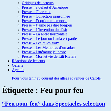
Critiques de lecteurs
Presse – a defaut d’Amerique
Presse – Chez eux
Presse – Collection irraisonnée
Presse – Et qu’on m’emporte
Presse – J’aime pas dire bonjour
Presse – L’invention du désir
Presse – La Mere horizontale
Presse – Le jour où Lania est partie
Presse – Lea et les Voix
Presse – Les Memoires d’un arbre
Presse – Littérature jeunesse
Presse – Mort et vie de Lili Riviera
Réactions de lecteurs
Galerie
Agenda
Pour vous tenir au courant des allées et venues de Carole.
Étiquette :
Feu pour feu
“Feu pour feu” dans Spectacles sélection