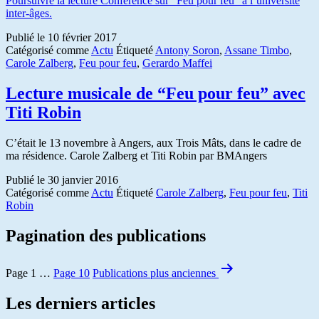
Poursuivre la lecture
Conférence sur “Feu pour feu” à l’université
inter-âges.
Publié le
10 février 2017
Catégorisé comme
Actu
Étiqueté
Antony Soron
,
Assane Timbo
,
Carole Zalberg
,
Feu pour feu
,
Gerardo Maffei
Lecture musicale de “Feu pour feu” avec
Titi Robin
C’était le 13 novembre à Angers, aux Trois Mâts, dans le cadre de
ma résidence. Carole Zalberg et Titi Robin par BMAngers
Publié le
30 janvier 2016
Catégorisé comme
Actu
Étiqueté
Carole Zalberg
,
Feu pour feu
,
Titi
Robin
Pagination des publications
Page 1
…
Page 10
Publications
plus anciennes
Les derniers articles