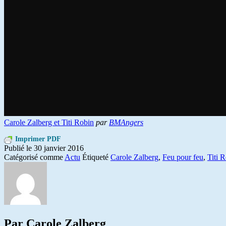
Carole Zalberg et Titi Robin
par
BMAngers
Imprimer PDF
Publié le
30 janvier 2016
Catégorisé comme
Actu
Étiqueté
Carole Zalberg
,
Feu pour feu
,
Titi 
Par Carole Zalberg