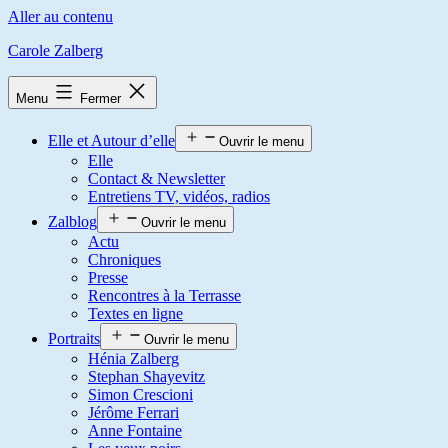
Aller au contenu
Carole Zalberg
Menu
Fermer
Elle et Autour d’elle
Ouvrir le menu
Elle
Contact & Newsletter
Entretiens TV, vidéos, radios
Zalblog
Ouvrir le menu
Actu
Chroniques
Presse
Rencontres à la Terrasse
Textes en ligne
Portraits
Ouvrir le menu
Hénia Zalberg
Stephan Shayevitz
Simon Crescioni
Jérôme Ferrari
Anne Fontaine