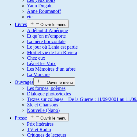
Les yeux noirs
Yann Dugain
Anne Roumanoff
etc.
Livres
Ouvrir le menu
A défaut d’Amérique
Et qu’on m’emporte
La mère horizontale
Le jour où Lania est partie
Mort et vie de Lili Riviera
Chez eux
Léa et les Voix
Les Mémoires d’un arbre
La Morsure
Ouvrages
Ouvrir le menu
Les formes, poèmes
Dialogue photos/textes
Textes sur collages – De la Guerre : 11/09/2001 au 11/09
Zic et Chansons
Nouvelle (Napo)
Presse
Ouvrir le menu
Prix littéraires
TV et Radio
Critiques de lecteurs