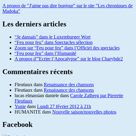
A propos de "J'aime pas dire bonjour" sur le site "Les chroniques de
Madoka"
Les derniers articles
“Je dansais” dans le Luxemburger Wort
“Feu pour feu” dans Spectacles sélection
Zoom sur “Feu pour feu” dans l’Officiel des spectacles
“Feu pour feu” dans l’Humanité
A propos d'”Ecrire l’Apocalypse” sur le blog Charybde2
Commentaires récents
Fleutiaux
dans
Renaissance des chansons
Fleutiaux
dans
Renaissance des chansons
lucas elmassian daniele
dans
Carole Zalberg par Pierrette
Fleutiaux
Yunie
dans
Lundi 27 février 2012 à 21h
HUMANITE
dans
Nouvelle saison/nouvelles photos
Facebook