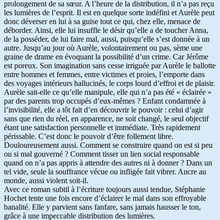
prolongement de sa sœur. A l’heure de la distribution, il n’a pas reçu
les lumières de l’esprit. Il est en quelque sorte indéfini et Aurèle peut
donc déverser en lui à sa guise tout ce qui, chez elle, menace de
déborder. Ainsi, elle lui insuffle le désir qu’elle a de toucher Anna,
de la posséder, de lui faire mal, aussi, puisqu’elle s’est donnée à un
autre. Jusqu’au jour où Aurèle, volontairement ou pas, sème une
graine de drame en évoquant la possibilité d’un crime. Car Jérôme
est poreux. Son imagination sans cesse irriguée par Aurèle le ballotte
entre hommes et femmes, entre victimes et proies, l’emporte dans
des voyages intérieurs hallucinés, le corps lourd d’effroi et de plaisir.
Aurèle sait-elle ce qu’elle manipule, elle qui n’a pas été « éclairée »
par des parents trop occupés d’eux-mêmes ? Enfant condamnée à
l’invisibilité, elle a tôt fait d’en découvrir le pouvoir : celui d’agir
sans que rien du réel, en apparence, ne soit changé, le seul objectif
étant une satisfaction personnelle et immédiate. Très rapidement
périssable. C’est donc le pouvoir d’être follement libre.
Douloureusement aussi. Comment se construire quand on est si peu
ou si mal gouverné ? Comment tisser un lien social responsable
quand on n’a pas appris à attendre des autres ni à donner ? Dans un
tel vide, seule la souffrance vécue ou infligée fait vibrer. Ancre au
monde, aussi violent soit-il.
Avec ce roman subtil à l’écriture toujours aussi tendue, Stéphanie
Hochet tente une fois encore d’éclairer le mal dans son effroyable
banalité. Elle y parvient sans fanfare, sans jamais hausser le ton,
grâce à une impeccable distribution des lumières.