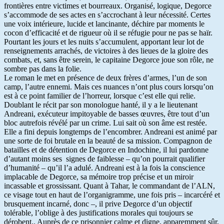
frontières entre victimes et bourreaux. Organisé, logique, Degorce
s’accommode de ses actes en s’accrochant à leur nécessité. Certes
une voix intérieure, lucide et lancinante, déchire par moments le
cocon d’efficacité et de rigueur où il se réfugie pour ne pas se haïr.
Pourtant les jours et les nuits s’accumulent, apportant leur lot de
renseignements arrachés, de victoires à des lieues de la gloire des
combats, et, sans être serein, le capitaine Degorce joue son rôle, ne
sombre pas dans la folie.
Le roman le met en présence de deux frères d’armes, l’un de son
camp, l’autre ennemi. Mais ces nuances n’ont plus cours lorsqu’on
est à ce point familier de l’horreur, lorsque c’est elle qui relie.
Doublant le récit par son monologue hanté, il y a le lieutenant
Andreani, exécuteur impitoyable de basses œuvres, être tout d’un
bloc autrefois révélé par un crime. Lui sait où son âme est restée.
Elle a fini depuis longtemps de l’encombrer. Andreani est animé par
une sorte de foi brutale en la beauté de sa mission. Compagnon de
batailles et de détention de Degorce en Indochine, il lui pardonne
d’autant moins ses signes de faiblesse – qu’on pourrait qualifier
d’humanité – qu’il l’a adulé. Andreani est à la fois la conscience
implacable de Degorce, sa mémoire trop précise et un miroir
incassable et grossissant. Quant à Tahar, le commandant de l’ALN,
ce visage tout en haut de l’organigramme, une fois pris – incarcéré et
brusquement incarné, donc –, il prive Degorce d’un objectif
tolérable, l’oblige à des justifications morales qui toujours se
dérobent.. Auprès de ce prisonnier calme et digne, apparemment sûr,