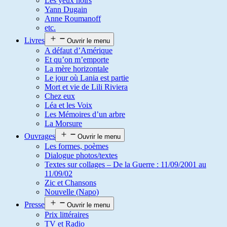
Les yeux noirs
Yann Dugain
Anne Roumanoff
etc.
Livres
Ouvrir le menu
A défaut d’Amérique
Et qu’on m’emporte
La mère horizontale
Le jour où Lania est partie
Mort et vie de Lili Riviera
Chez eux
Léa et les Voix
Les Mémoires d’un arbre
La Morsure
Ouvrages
Ouvrir le menu
Les formes, poèmes
Dialogue photos/textes
Textes sur collages – De la Guerre : 11/09/2001 au
11/09/02
Zic et Chansons
Nouvelle (Napo)
Presse
Ouvrir le menu
Prix littéraires
TV et Radio