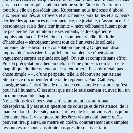
aussi à ce chœur qui serait en quelque sorte l’âme de l’entreprise si
toutefois elle en possédait une, Kuperman nous intéresse d’abord
aux personnalités, aux travers et aux manies, aux failles et aux peurs
derrière les apparences de compétence, de jovialité, d’assurance. Les
personnages saisis dans leur intimité – mère célibataire luttant pour
ne pas perdre l’admiration de ses enfants, cadre supérieure
impuissante face à l’Alzheimer de son père, vieille fille folle
d’habitudes – témoignent avant tout de l’universelle solitude
humaine, de ce besoin de consolation que Stig Dagerman disait
impossible à rassasier. Jusqu’ici, tout va bien, se répète-t-on
vaguement surpris et plutôt soulagé. On suit et compatit sans effroi.
Puis la précipitation a lieu au détour d’une phrase ici ou là – celle
magnifique du titre ou encore ce « retourner à l’espoir n’était pas
chose simple » ˗ , d’une péripétie, telle la découverte par Ariane
Stein de ce document terrible où le repreneur, Paul Cathéter, a
consigné sans états d’âme le destin de cette simple ressource qu’est
pour lui l’humain. C’est ainsi que nait le saisissement et, avec lui, un
incommensurable chagrin.
Nous étions des êtres vivants n’est pourtant pas un roman
désespérant. Il y est aussi question de courage et de résistance, de la
manière dont l’adversité, parfois, réinvente les individus et jusqu’au
lien entre eux. Il y est question des êtres vivants qui, parce qu’ils
peuvent rire, pleurer, se mettre en colère, contrairement aux simples
ressources, ne sont sans doute pas près de se laisser tarir.