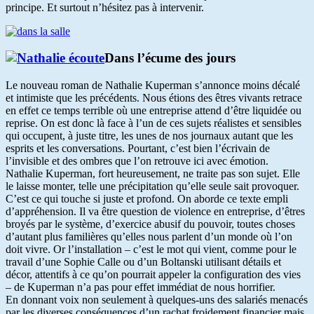
principe. Et surtout n’hésitez pas à intervenir.
Dans l’écume des jours
Le nouveau roman de Nathalie Kuperman s’annonce moins décalé
et intimiste que les précédents. Nous étions des êtres vivants retrace
en effet ce temps terrible où une entreprise attend d’être liquidée ou
reprise. On est donc là face à l’un de ces sujets réalistes et sensibles
qui occupent, à juste titre, les unes de nos journaux autant que les
esprits et les conversations. Pourtant, c’est bien l’écrivain de
l’invisible et des ombres que l’on retrouve ici avec émotion.
Nathalie Kuperman, fort heureusement, ne traite pas son sujet. Elle
le laisse monter, telle une précipitation qu’elle seule sait provoquer.
C’est ce qui touche si juste et profond. On aborde ce texte empli
d’appréhension. Il va être question de violence en entreprise, d’êtres
broyés par le système, d’exercice abusif du pouvoir, toutes choses
d’autant plus familières qu’elles nous parlent d’un monde où l’on
doit vivre. Or l’installation – c’est le mot qui vient, comme pour le
travail d’une Sophie Calle ou d’un Boltanski utilisant détails et
décor, attentifs à ce qu’on pourrait appeler la configuration des vies
– de Kuperman n’a pas pour effet immédiat de nous horrifier.
En donnant voix non seulement à quelques-uns des salariés menacés
par les diverses conséquences d’un rachat froidement financier mais