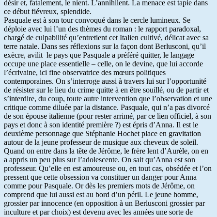
désir et, fatalement, le nient. L’annihilent. La menace est tapie dans
ce début fiévreux, splendide.
Pasquale est à son tour convoqué dans le cercle lumineux. Se
déploie avec lui l’un des thèmes du roman : le rapport paradoxal,
chargé de culpabilité qu’entretient cet Italien cultivé, délicat avec sa
terre natale. Dans ses réflexions sur la façon dont Berlusconi, qu’il
exècre, avilit le pays que Pasquale a préféré quitter, le langage
occupe une place essentielle – celle, on le devine, que lui accorde
l’écrivaine, ici fine observatrice des mœurs politiques
contemporaines. On s’interroge aussi à travers lui sur l’opportunité
de résister sur le lieu du crime quitte à en être souillé, ou de partir et
s’interdire, du coup, toute autre intervention que l’observation et une
critique comme diluée par la distance. Pasquale, qui n’a pas divorcé
de son épouse italienne (pour rester arrimé, par ce lien officiel, à son
pays et donc à son identité première ?) est épris d’Anna. Il est le
deuxième personnage que Stéphanie Hochet place en gravitation
autour de la jeune professeur de musique aux cheveux de soleil.
Quand on entre dans la tête de Jérôme, le frère lent d’Aurèle, on en
a appris un peu plus sur l’adolescente. On sait qu’Anna est son
professeur. Qu’elle en est amoureuse ou, en tout cas, obsédée et l’on
pressent que cette obsession va constituer un danger pour Anna
comme pour Pasquale. Or dès les premiers mots de Jérôme, on
comprend que lui aussi est au bord d’un péril. Le jeune homme,
grossier par innocence (en opposition à un Berlusconi grossier par
inculture et par choix) est devenu avec les années une sorte de