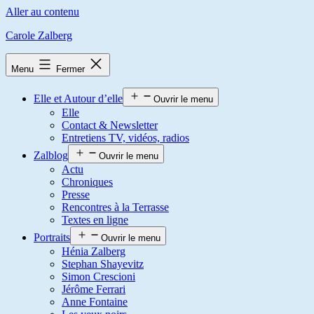
Aller au contenu
Carole Zalberg
Menu
Fermer
Elle et Autour d’elle
Ouvrir le menu
Elle
Contact & Newsletter
Entretiens TV, vidéos, radios
Zalblog
Ouvrir le menu
Actu
Chroniques
Presse
Rencontres à la Terrasse
Textes en ligne
Portraits
Ouvrir le menu
Hénia Zalberg
Stephan Shayevitz
Simon Crescioni
Jérôme Ferrari
Anne Fontaine