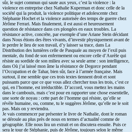
sûr, le sujet commun qui saute aux yeux, c’est la violence : la
violence en entreprise chez Nathalie Kuperman et donc celle de la
société qui la produit, la violence politique et adolescente chez
Stéphanie Hochet et la violence autorisée des temps de guerre chez
Jérôme Ferrari. Mais finalement, il est aussi et heureusement
question de résistance dans ces plongées en eaux troubles. La
résistance active, concrète, par exemple d’une Ariane Stein décidant
dans Nous étions des êtres vivants, d’investir physiquement avant de
le perdre le lieu de son travail, d’y laisser sa trace, dans La
Distribution des lumières celle de Pasquale au moyen de l’exil puis
mentale, du fond de son enfermement ou encore celle d’Aurèle qui
résiste au sordide de son milieu avec sa seule arme : son intelligence,
dans Où j’ai laissé mon âme la résistance de Degorce pendant
l’Occupation et de Tahar, bien sûr, face à l’armée française. Mais
surtout, il me semble que ces trois textes tiennent droit et sont
puissants parce que ce que vous allez chercher tous les trois, c’est ce
qui, en l’homme, est irréductible. D’accord, vous mettez les mains
dans le cambouis, mais c’est pour en rapporter une chose essentielle,
une sorte de noyau : cette part de l’homme qui résiste, qu’elle se
révèle humaine, ou, comme, tu le suggères Jérôme, qu’elle ne le soit
pas. Mais on y reviendra.
Je vais commencer par présenter le livre de Nathalie, dont le roman
se déroule au plus près de nous en termes d’actualité comme de
géographie. Elle nous lira un extrait et on discutera ensuite. Puis ce
sera le tour de Stéphanie, puis de Jérôme, toujours selon le même