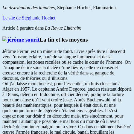
La distribution des lumières
, Stéphanie Hochet, Flammarion.
Le site de Stéphanie Hochet
Article à paraître dans
La Revue Littéraire
.
La fin et les moyens
Jérôme Ferrari est un mineur de fond. Livre après livre il descend
vers l’obscur, éclaire, paré de sa langue lumineuse et de sa
compassion, les zones reculées où se cache le cœur de l’homme. On
l’imagine écrire sous la dictée d’une fièvre, celle de creuser et
creuser encore à la recherche de la vérité dans sa gangue de
discours, de théories ou d’illusions.
Où j’ai laissé mon âme est, pour l’essentiel, un huis clos situé à
Alger en 1957. Le capitaine André Degorce, ancien résistant déporté
à 18 ans, détenu en Indochine, officier décoré, pratique la torture
pour une cause qu’il veut croire juste. Après Buchenwald, ni la
beauté des mathématiques, pour lesquels il était doué, ni une
quelconque forme de légèreté n’étaient envisageables. Il s’est
engagé non par désir d’en découdre mais, très sincèrement, pour
maintenir autant que possible le mal hors du monde où il avait
décidé de continuer malgré tout à vivre. Or dans ce bâtiment isolé où
œuvre l’armée française, le mal circule, banal, brouillant les