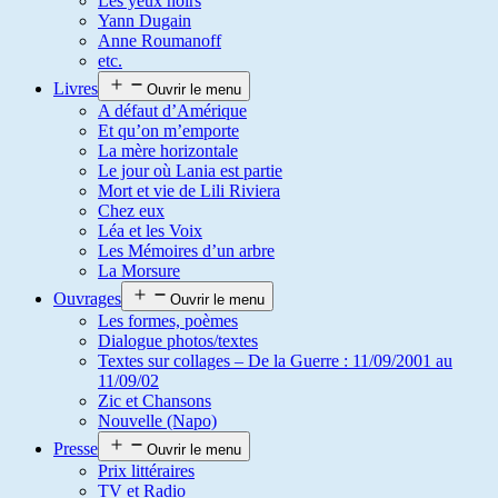
Les yeux noirs
Yann Dugain
Anne Roumanoff
etc.
Livres
Ouvrir le menu
A défaut d’Amérique
Et qu’on m’emporte
La mère horizontale
Le jour où Lania est partie
Mort et vie de Lili Riviera
Chez eux
Léa et les Voix
Les Mémoires d’un arbre
La Morsure
Ouvrages
Ouvrir le menu
Les formes, poèmes
Dialogue photos/textes
Textes sur collages – De la Guerre : 11/09/2001 au
11/09/02
Zic et Chansons
Nouvelle (Napo)
Presse
Ouvrir le menu
Prix littéraires
TV et Radio