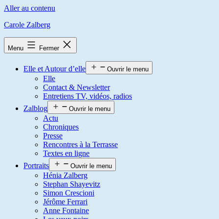
Aller au contenu
Carole Zalberg
Menu
Fermer
Elle et Autour d’elle
Ouvrir le menu
Elle
Contact & Newsletter
Entretiens TV, vidéos, radios
Zalblog
Ouvrir le menu
Actu
Chroniques
Presse
Rencontres à la Terrasse
Textes en ligne
Portraits
Ouvrir le menu
Hénia Zalberg
Stephan Shayevitz
Simon Crescioni
Jérôme Ferrari
Anne Fontaine