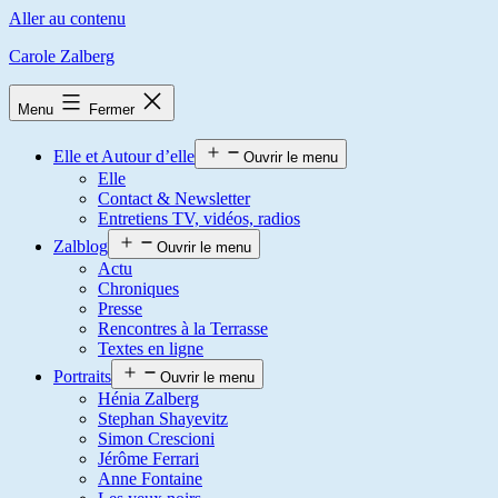
Aller au contenu
Carole Zalberg
Menu
Fermer
Elle et Autour d’elle
Ouvrir le menu
Elle
Contact & Newsletter
Entretiens TV, vidéos, radios
Zalblog
Ouvrir le menu
Actu
Chroniques
Presse
Rencontres à la Terrasse
Textes en ligne
Portraits
Ouvrir le menu
Hénia Zalberg
Stephan Shayevitz
Simon Crescioni
Jérôme Ferrari
Anne Fontaine