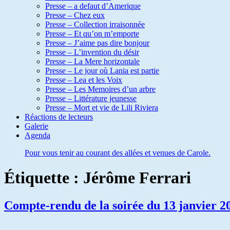
Presse – a defaut d’Amerique
Presse – Chez eux
Presse – Collection irraisonnée
Presse – Et qu’on m’emporte
Presse – J’aime pas dire bonjour
Presse – L’invention du désir
Presse – La Mere horizontale
Presse – Le jour où Lania est partie
Presse – Lea et les Voix
Presse – Les Memoires d’un arbre
Presse – Littérature jeunesse
Presse – Mort et vie de Lili Riviera
Réactions de lecteurs
Galerie
Agenda
Pour vous tenir au courant des allées et venues de Carole.
Étiquette :
Jérôme Ferrari
Compte-rendu de la soirée du 13 janvier 2