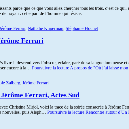
uissants parce que ce que vous allez chercher tous les trois, c’est ce qui
 de noyau : cette part de l’homme qui résiste.
Jérôme Ferrari
,
Nathalie Kuperman
,
Stéphanie Hochet
 Jérôme Ferrari
s livre il descend vers l’obscur, éclaire, paré de sa langue lumineuse 
euser encore à la…
Poursuivre la lecture
A propos de "Où j’ai laissé mon
ole Zalberg
,
Jérôme Ferrari
 Jérôme Ferrari, Actes Sud
avec Christina Mirjol, voici la trace de la soirée consacrée à Jérôme Fer
l de nouvelles, puis Aleph…
Poursuivre la lecture
Rencontre autour d'Un 