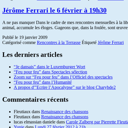
Jérôme Ferrari le 6 février à 19h30
A ne pas manquer Dans le cadre de mes rencontres mensuelles à la libra
animal, accumule les éloges. Gageons que, dans la foulée, sont œuvre 
Publié le
19 janvier 2009
Catégorisé comme
Rencontres à la Terrasse
Étiqueté
Jérôme Ferrari
Les derniers articles
“Je dansais” dans le Luxemburger Wort
“Feu pour feu” dans Spectacles sélection
Zoom sur “Feu pour feu” dans l’Officiel des spectacles
“Feu pour feu” dans l’Humanité
A propos d'”Ecrire l’Apocalypse” sur le blog Charybde2
Commentaires récents
Fleutiaux
dans
Renaissance des chansons
Fleutiaux
dans
Renaissance des chansons
lucas elmassian daniele
dans
Carole Zalberg par Pierrette Fleut
Yunie
dans
Lundi 27 février 2012 à 21h