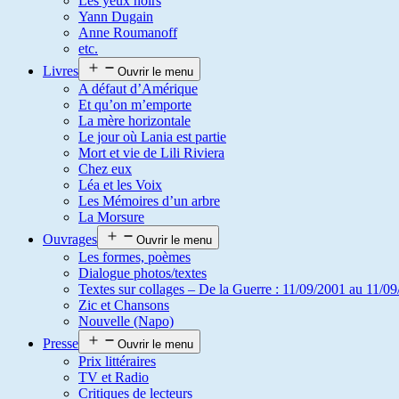
Les yeux noirs
Yann Dugain
Anne Roumanoff
etc.
Livres
Ouvrir le menu
A défaut d’Amérique
Et qu’on m’emporte
La mère horizontale
Le jour où Lania est partie
Mort et vie de Lili Riviera
Chez eux
Léa et les Voix
Les Mémoires d’un arbre
La Morsure
Ouvrages
Ouvrir le menu
Les formes, poèmes
Dialogue photos/textes
Textes sur collages – De la Guerre : 11/09/2001 au 11/09
Zic et Chansons
Nouvelle (Napo)
Presse
Ouvrir le menu
Prix littéraires
TV et Radio
Critiques de lecteurs