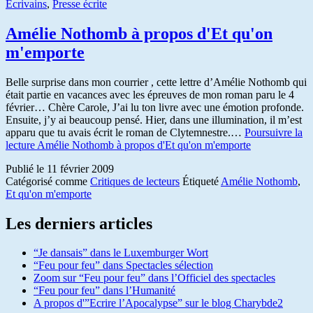
Ecrivains
,
Presse écrite
Amélie Nothomb à propos d'Et qu'on
m'emporte
Belle surprise dans mon courrier , cette lettre d’Amélie Nothomb qui
était partie en vacances avec les épreuves de mon roman paru le 4
février… Chère Carole, J’ai lu ton livre avec une émotion profonde.
Ensuite, j’y ai beaucoup pensé. Hier, dans une illumination, il m’est
apparu que tu avais écrit le roman de Clytemnestre.…
Poursuivre la
lecture
Amélie Nothomb à propos d'Et qu'on m'emporte
Publié le
11 février 2009
Catégorisé comme
Critiques de lecteurs
Étiqueté
Amélie Nothomb
,
Et qu'on m'emporte
Les derniers articles
“Je dansais” dans le Luxemburger Wort
“Feu pour feu” dans Spectacles sélection
Zoom sur “Feu pour feu” dans l’Officiel des spectacles
“Feu pour feu” dans l’Humanité
A propos d'”Ecrire l’Apocalypse” sur le blog Charybde2