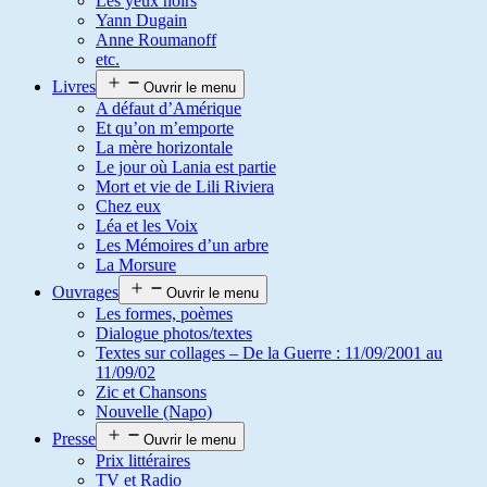
Les yeux noirs
Yann Dugain
Anne Roumanoff
etc.
Livres
Ouvrir le menu
A défaut d’Amérique
Et qu’on m’emporte
La mère horizontale
Le jour où Lania est partie
Mort et vie de Lili Riviera
Chez eux
Léa et les Voix
Les Mémoires d’un arbre
La Morsure
Ouvrages
Ouvrir le menu
Les formes, poèmes
Dialogue photos/textes
Textes sur collages – De la Guerre : 11/09/2001 au
11/09/02
Zic et Chansons
Nouvelle (Napo)
Presse
Ouvrir le menu
Prix littéraires
TV et Radio