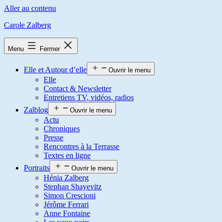
Aller au contenu
Carole Zalberg
Menu
Fermer
Elle et Autour d’elle
Ouvrir le menu
Elle
Contact & Newsletter
Entretiens TV, vidéos, radios
Zalblog
Ouvrir le menu
Actu
Chroniques
Presse
Rencontres à la Terrasse
Textes en ligne
Portraits
Ouvrir le menu
Hénia Zalberg
Stephan Shayevitz
Simon Crescioni
Jérôme Ferrari
Anne Fontaine