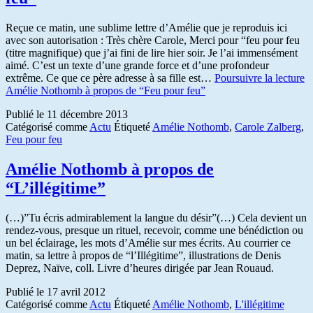
Reçue ce matin, une sublime lettre d’Amélie que je reproduis ici
avec son autorisation : Très chère Carole, Merci pour “feu pour feu
(titre magnifique) que j’ai fini de lire hier soir. Je l’ai immensément
aimé. C’est un texte d’une grande force et d’une profondeur
extrême. Ce que ce père adresse à sa fille est…
Poursuivre la lecture
Amélie Nothomb à propos de “Feu pour feu”
Publié le
11 décembre 2013
Catégorisé comme
Actu
Étiqueté
Amélie Nothomb
,
Carole Zalberg
,
Feu pour feu
Amélie Nothomb à propos de
“L’illégitime”
(…)”Tu écris admirablement la langue du désir”(…) Cela devient un
rendez-vous, presque un rituel, recevoir, comme une bénédiction ou
un bel éclairage, les mots d’Amélie sur mes écrits. Au courrier ce
matin, sa lettre à propos de “l’Illégitime”, illustrations de Denis
Deprez, Naïve, coll. Livre d’heures dirigée par Jean Rouaud.
Publié le
17 avril 2012
Catégorisé comme
Actu
Étiqueté
Amélie Nothomb
,
L'illégitime