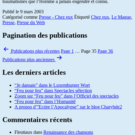
traumatismes que l’Homme a jamais engendré et connu.
Publié le
9 mars 2003
Catégorisé comme
Presse - Chez eux
Étiqueté
Chez eux
,
Le Mague
,
Presse
,
Presse du Web
Pagination des publications
Publications
plus récentes
Page 1
…
Page 35
Page 36
Publications
plus anciennes
Les derniers articles
“Je dansais” dans le Luxemburger Wort
“Feu pour feu” dans Spectacles sélection
Zoom sur “Feu pour feu” dans l’Officiel des spectacles
“Feu pour feu” dans l’Humanité
A propos d'”Ecrire l’Apocalypse” sur le blog Charybde2
Commentaires récents
Fleutiaux
dans
Renaissance des chansons