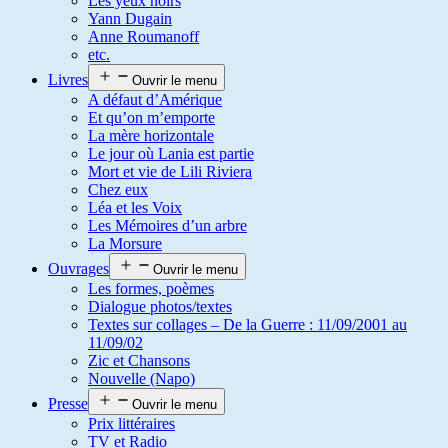
Les yeux noirs
Yann Dugain
Anne Roumanoff
etc.
Livres
Ouvrir le menu
A défaut d’Amérique
Et qu’on m’emporte
La mère horizontale
Le jour où Lania est partie
Mort et vie de Lili Riviera
Chez eux
Léa et les Voix
Les Mémoires d’un arbre
La Morsure
Ouvrages
Ouvrir le menu
Les formes, poèmes
Dialogue photos/textes
Textes sur collages – De la Guerre : 11/09/2001 au
11/09/02
Zic et Chansons
Nouvelle (Napo)
Presse
Ouvrir le menu
Prix littéraires
TV et Radio