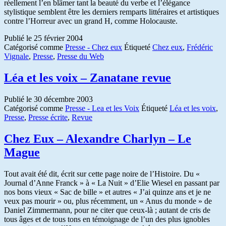
réellement l’en blâmer tant la beauté du verbe et l’élégance
stylistique semblent être les derniers remparts littéraires et artistiques
contre l’Horreur avec un grand H, comme Holocauste.
Publié le
25 février 2004
Catégorisé comme
Presse - Chez eux
Étiqueté
Chez eux
,
Frédéric
Vignale
,
Presse
,
Presse du Web
Léa et les voix – Zanatane revue
Publié le
30 décembre 2003
Catégorisé comme
Presse - Lea et les Voix
Étiqueté
Léa et les voix
,
Presse
,
Presse écrite
,
Revue
Chez Eux – Alexandre Charlyn – Le
Mague
Tout avait été dit, écrit sur cette page noire de l’Histoire. Du «
Journal d’Anne Franck » à « La Nuit » d’Elie Wiesel en passant par
nos bons vieux « Sac de bille » et autres « J’ai quinze ans et je ne
veux pas mourir » ou, plus récemment, un « Anus du monde » de
Daniel Zimmermann, pour ne citer que ceux-là ; autant de cris de
tous âges et de tous tons en témoignage de l’un des plus ignobles