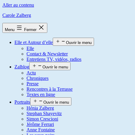
Aller au contenu
Carole Zalberg
Menu
Fermer
Elle et Autour d’elle
Ouvrir le menu
Elle
Contact & Newsletter
Entretiens TV, vidéos, radios
Zalblog
Ouvrir le menu
Actu
Chroniques
Presse
Rencontres à la Terrasse
Textes en ligne
Portraits
Ouvrir le menu
Hénia Zalberg
Stephan Shayevitz
Simon Crescioni
Jérôme Ferrari
Anne Fontaine