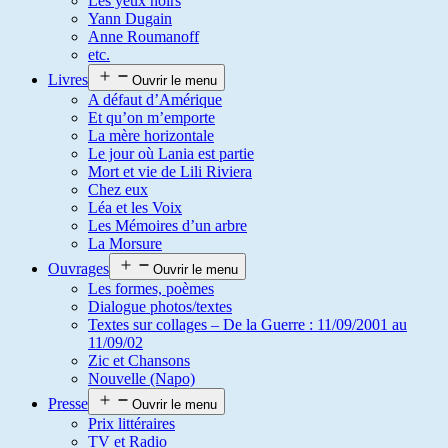
Les yeux noirs
Yann Dugain
Anne Roumanoff
etc.
Livres
Ouvrir le menu
A défaut d’Amérique
Et qu’on m’emporte
La mère horizontale
Le jour où Lania est partie
Mort et vie de Lili Riviera
Chez eux
Léa et les Voix
Les Mémoires d’un arbre
La Morsure
Ouvrages
Ouvrir le menu
Les formes, poèmes
Dialogue photos/textes
Textes sur collages – De la Guerre : 11/09/2001 au
11/09/02
Zic et Chansons
Nouvelle (Napo)
Presse
Ouvrir le menu
Prix littéraires
TV et Radio