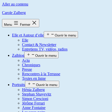
Aller au contenu
Carole Zalberg
Menu
Fermer
Elle et Autour d’elle
Ouvrir le menu
Elle
Contact & Newsletter
Entretiens TV, vidéos, radios
Zalblog
Ouvrir le menu
Actu
Chroniques
Presse
Rencontres à la Terrasse
Textes en ligne
Portraits
Ouvrir le menu
Hénia Zalberg
Stephan Shayevitz
Simon Crescioni
Jérôme Ferrari
Anne Fontaine