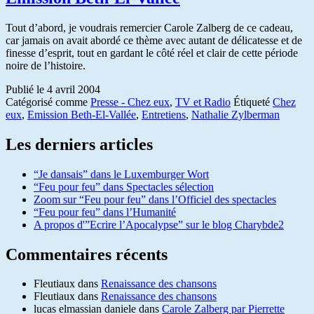
Tout d’abord, je voudrais remercier Carole Zalberg de ce cadeau,
car jamais on avait abordé ce thème avec autant de délicatesse et de
finesse d’esprit, tout en gardant le côté réel et clair de cette période
noire de l’histoire.
Publié le
4 avril 2004
Catégorisé comme
Presse - Chez eux
,
TV et Radio
Étiqueté
Chez
eux
,
Emission Beth-El-Vallée
,
Entretiens
,
Nathalie Zylberman
Les derniers articles
“Je dansais” dans le Luxemburger Wort
“Feu pour feu” dans Spectacles sélection
Zoom sur “Feu pour feu” dans l’Officiel des spectacles
“Feu pour feu” dans l’Humanité
A propos d'”Ecrire l’Apocalypse” sur le blog Charybde2
Commentaires récents
Fleutiaux
dans
Renaissance des chansons
Fleutiaux
dans
Renaissance des chansons
lucas elmassian daniele
dans
Carole Zalberg par Pierrette