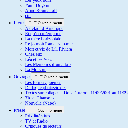
Les yeux noirs
Yann Dugain
Anne Roumanoff
etc.
Livres
Ouvrir le menu
A défaut d’Amérique
Et qu’on m’emporte
La mère horizontale
Le jour où Lania est partie
Mort et vie de Lili Riviera
Chez eux
Léa et les Voix
Les Mémoires d’un arbre
La Morsure
Ouvrages
Ouvrir le menu
Les formes, poèmes
Dialogue photos/textes
Textes sur collages – De la Guerre : 11/09/2001 au 11/09
Zic et Chansons
Nouvelle (Napo)
Presse
Ouvrir le menu
Prix littéraires
TV et Radio
Critiques de lecteurs