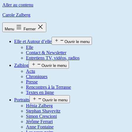
Aller au contenu
Carole Zalberg
Menu
Fermer
Elle et Autour d’elle
Ouvrir le menu
Elle
Contact & Newsletter
Entretiens TV, vidéos, radios
Zalblog
Ouvrir le menu
Actu
Chroniques
Presse
Rencontres à la Terrasse
Textes en ligne
Portraits
Ouvrir le menu
Hénia Zalberg
Stephan Shayevitz
Simon Crescioni
Jérôme Ferrari
Anne Fontaine