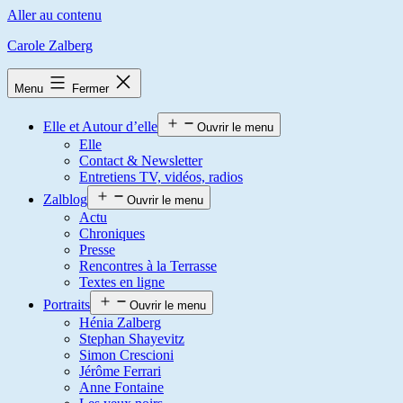
Aller au contenu
Carole Zalberg
Menu
Fermer
Elle et Autour d’elle
Ouvrir le menu
Elle
Contact & Newsletter
Entretiens TV, vidéos, radios
Zalblog
Ouvrir le menu
Actu
Chroniques
Presse
Rencontres à la Terrasse
Textes en ligne
Portraits
Ouvrir le menu
Hénia Zalberg
Stephan Shayevitz
Simon Crescioni
Jérôme Ferrari
Anne Fontaine