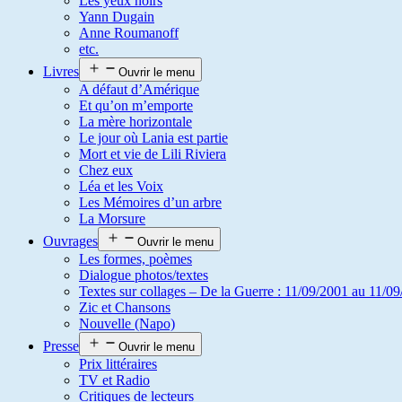
Les yeux noirs
Yann Dugain
Anne Roumanoff
etc.
Livres
Ouvrir le menu
A défaut d’Amérique
Et qu’on m’emporte
La mère horizontale
Le jour où Lania est partie
Mort et vie de Lili Riviera
Chez eux
Léa et les Voix
Les Mémoires d’un arbre
La Morsure
Ouvrages
Ouvrir le menu
Les formes, poèmes
Dialogue photos/textes
Textes sur collages – De la Guerre : 11/09/2001 au 11/09
Zic et Chansons
Nouvelle (Napo)
Presse
Ouvrir le menu
Prix littéraires
TV et Radio
Critiques de lecteurs