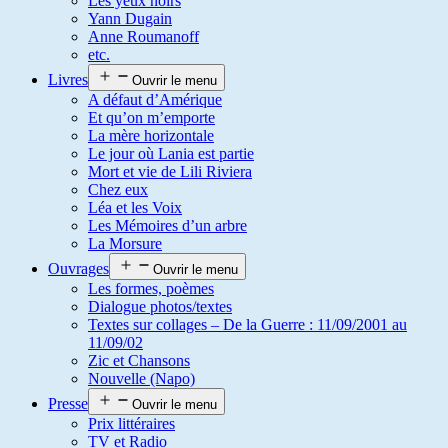
Les yeux noirs
Yann Dugain
Anne Roumanoff
etc.
Livres
Ouvrir le menu
A défaut d’Amérique
Et qu’on m’emporte
La mère horizontale
Le jour où Lania est partie
Mort et vie de Lili Riviera
Chez eux
Léa et les Voix
Les Mémoires d’un arbre
La Morsure
Ouvrages
Ouvrir le menu
Les formes, poèmes
Dialogue photos/textes
Textes sur collages – De la Guerre : 11/09/2001 au
11/09/02
Zic et Chansons
Nouvelle (Napo)
Presse
Ouvrir le menu
Prix littéraires
TV et Radio