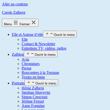
Aller au contenu
Carole Zalberg
Menu
Fermer
Elle et Autour d’elle
Ouvrir le menu
Elle
Contact & Newsletter
Entretiens TV, vidéos, radios
Zalblog
Ouvrir le menu
Actu
Chroniques
Presse
Rencontres à la Terrasse
Textes en ligne
Portraits
Ouvrir le menu
Hénia Zalberg
Stephan Shayevitz
Simon Crescioni
Jérôme Ferrari
Anne Fontaine