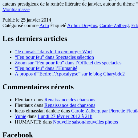
auteurs prestigieux de la rentrée littéraire de janvier, autour du th
Montparnasse
Publié le
25 janvier 2014
Catégorisé comme
Actu
Étiqueté
Arthur Dreyfus
,
Carole Zalberg
,
Edo
Les derniers articles
“Je dansais” dans le Luxemburger Wort
“Feu pour feu” dans Spectacles sélection
Zoom sur “Feu pour feu” dans l’Officiel des spectacles
“Feu pour feu” dans l’Humanité
A propos d'”Ecrire l’Apocalypse” sur le blog Charybde2
Commentaires récents
Fleutiaux
dans
Renaissance des chansons
Fleutiaux
dans
Renaissance des chansons
lucas elmassian daniele
dans
Carole Zalberg par Pierrette Fleut
Yunie
dans
Lundi 27 février 2012 à 21h
HUMANITE
dans
Nouvelle saison/nouvelles photos
Facebook