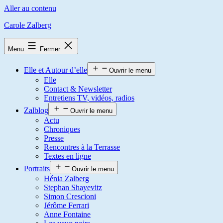
Aller au contenu
Carole Zalberg
Menu
Fermer
Elle et Autour d’elle
Ouvrir le menu
Elle
Contact & Newsletter
Entretiens TV, vidéos, radios
Zalblog
Ouvrir le menu
Actu
Chroniques
Presse
Rencontres à la Terrasse
Textes en ligne
Portraits
Ouvrir le menu
Hénia Zalberg
Stephan Shayevitz
Simon Crescioni
Jérôme Ferrari
Anne Fontaine