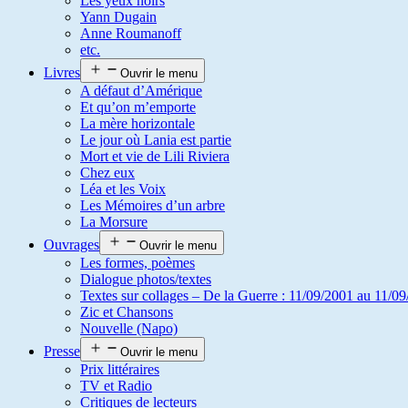
Les yeux noirs
Yann Dugain
Anne Roumanoff
etc.
Livres
Ouvrir le menu
A défaut d’Amérique
Et qu’on m’emporte
La mère horizontale
Le jour où Lania est partie
Mort et vie de Lili Riviera
Chez eux
Léa et les Voix
Les Mémoires d’un arbre
La Morsure
Ouvrages
Ouvrir le menu
Les formes, poèmes
Dialogue photos/textes
Textes sur collages – De la Guerre : 11/09/2001 au 11/09
Zic et Chansons
Nouvelle (Napo)
Presse
Ouvrir le menu
Prix littéraires
TV et Radio
Critiques de lecteurs