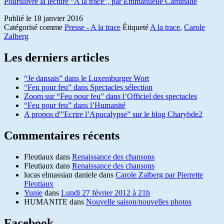
Poursuivre la lecture
“A la trace”, par Emmanuelle Caminade
Publié le
18 janvier 2016
Catégorisé comme
Presse - A la trace
Étiqueté
A la trace
,
Carole
Zalberg
Les derniers articles
“Je dansais” dans le Luxemburger Wort
“Feu pour feu” dans Spectacles sélection
Zoom sur “Feu pour feu” dans l’Officiel des spectacles
“Feu pour feu” dans l’Humanité
A propos d'”Ecrire l’Apocalypse” sur le blog Charybde2
Commentaires récents
Fleutiaux
dans
Renaissance des chansons
Fleutiaux
dans
Renaissance des chansons
lucas elmassian daniele
dans
Carole Zalberg par Pierrette
Fleutiaux
Yunie
dans
Lundi 27 février 2012 à 21h
HUMANITE
dans
Nouvelle saison/nouvelles photos
Facebook