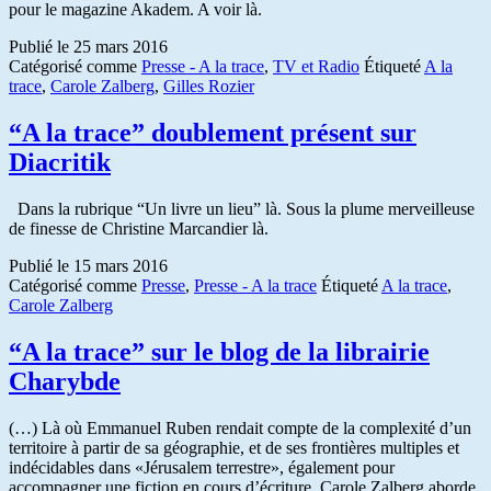
pour le magazine Akadem. A voir là.
Publié le
25 mars 2016
Catégorisé comme
Presse - A la trace
,
TV et Radio
Étiqueté
A la
trace
,
Carole Zalberg
,
Gilles Rozier
“A la trace” doublement présent sur
Diacritik
Dans la rubrique “Un livre un lieu” là. Sous la plume merveilleuse
de finesse de Christine Marcandier là.
Publié le
15 mars 2016
Catégorisé comme
Presse
,
Presse - A la trace
Étiqueté
A la trace
,
Carole Zalberg
“A la trace” sur le blog de la librairie
Charybde
(…) Là où Emmanuel Ruben rendait compte de la complexité d’un
territoire à partir de sa géographie, et de ses frontières multiples et
indécidables dans «Jérusalem terrestre», également pour
accompagner une fiction en cours d’écriture, Carole Zalberg aborde