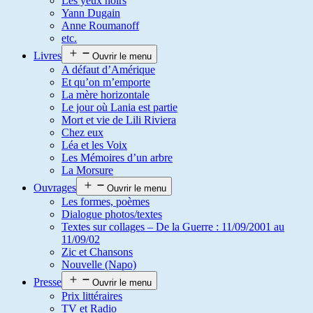
Les yeux noirs
Yann Dugain
Anne Roumanoff
etc.
Livres
Ouvrir le menu
A défaut d’Amérique
Et qu’on m’emporte
La mère horizontale
Le jour où Lania est partie
Mort et vie de Lili Riviera
Chez eux
Léa et les Voix
Les Mémoires d’un arbre
La Morsure
Ouvrages
Ouvrir le menu
Les formes, poèmes
Dialogue photos/textes
Textes sur collages – De la Guerre : 11/09/2001 au
11/09/02
Zic et Chansons
Nouvelle (Napo)
Presse
Ouvrir le menu
Prix littéraires
TV et Radio