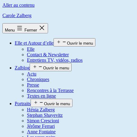
Aller au contenu
Carole Zalberg
Menu
Fermer
Elle et Autour d’elle
Ouvrir le menu
Elle
Contact & Newsletter
Entretiens TV, vidéos, radios
Zalblog
Ouvrir le menu
Actu
Chroniques
Presse
Rencontres à la Terrasse
Textes en ligne
Portraits
Ouvrir le menu
Hénia Zalberg
Stephan Shayevitz
Simon Crescioni
Jérôme Ferrari
Anne Fontaine