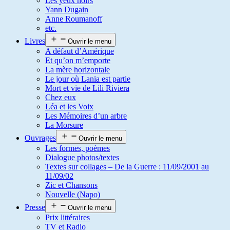
Les yeux noirs
Yann Dugain
Anne Roumanoff
etc.
Livres
Ouvrir le menu
A défaut d’Amérique
Et qu’on m’emporte
La mère horizontale
Le jour où Lania est partie
Mort et vie de Lili Riviera
Chez eux
Léa et les Voix
Les Mémoires d’un arbre
La Morsure
Ouvrages
Ouvrir le menu
Les formes, poèmes
Dialogue photos/textes
Textes sur collages – De la Guerre : 11/09/2001 au
11/09/02
Zic et Chansons
Nouvelle (Napo)
Presse
Ouvrir le menu
Prix littéraires
TV et Radio