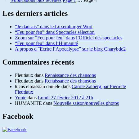
Publications
plus récentes
Page 1
…
Page 4
Les derniers articles
“Je dansais” dans le Luxemburger Wort
“Feu pour feu” dans Spectacles sélection
Zoom sur “Feu pour feu” dans l’Officiel des spectacles
“Feu pour feu” dans l’Humanité
A propos d'”Ecrire l’Apocalypse” sur le blog Charybde2
Commentaires récents
Fleutiaux
dans
Renaissance des chansons
Fleutiaux
dans
Renaissance des chansons
lucas elmassian daniele
dans
Carole Zalberg par Pierrette
Fleutiaux
Yunie
dans
Lundi 27 février 2012 à 21h
HUMANITE
dans
Nouvelle saison/nouvelles photos
Facebook