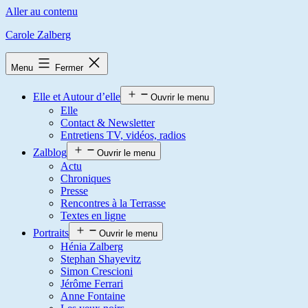
Aller au contenu
Carole Zalberg
Menu
Fermer
Elle et Autour d’elle
Ouvrir le menu
Elle
Contact & Newsletter
Entretiens TV, vidéos, radios
Zalblog
Ouvrir le menu
Actu
Chroniques
Presse
Rencontres à la Terrasse
Textes en ligne
Portraits
Ouvrir le menu
Hénia Zalberg
Stephan Shayevitz
Simon Crescioni
Jérôme Ferrari
Anne Fontaine