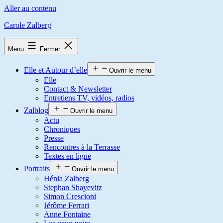
Aller au contenu
Carole Zalberg
Menu
Fermer
Elle et Autour d’elle
Ouvrir le menu
Elle
Contact & Newsletter
Entretiens TV, vidéos, radios
Zalblog
Ouvrir le menu
Actu
Chroniques
Presse
Rencontres à la Terrasse
Textes en ligne
Portraits
Ouvrir le menu
Hénia Zalberg
Stephan Shayevitz
Simon Crescioni
Jérôme Ferrari
Anne Fontaine