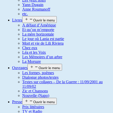
Les yeux noirs
Yann Dugain
Anne Roumanoff
etc.
Livres
Ouvrir le menu
A défaut d’Amérique
Et qu’on m’emporte
La mère horizontale
Le jour où Lania est partie
Mort et vie de Lili Riviera
Chez eux
Léa et les Voix
Les Mémoires d’un arbre
La Morsure
Ouvrages
Ouvrir le menu
Les formes, poèmes
Dialogue photos/textes
Textes sur collages – De la Guerre : 11/09/2001 au
11/09/02
Zic et Chansons
Nouvelle (Napo)
Presse
Ouvrir le menu
Prix littéraires
TV et Radio