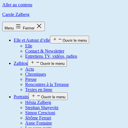
Aller au contenu
Carole Zalberg
Menu
Fermer
Elle et Autour d’elle
Ouvrir le menu
Elle
Contact & Newsletter
Entretiens TV, vidéos, radios
Zalblog
Ouvrir le menu
Actu
Chroniques
Presse
Rencontres à la Terrasse
Textes en ligne
Portraits
Ouvrir le menu
Hénia Zalberg
Stephan Shayevitz
Simon Crescioni
Jérôme Ferrari
Anne Fontaine