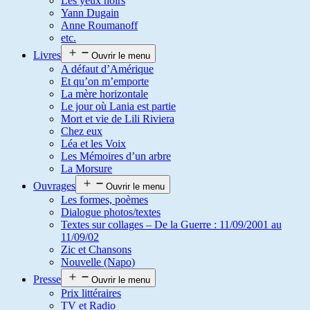
Les yeux noirs
Yann Dugain
Anne Roumanoff
etc.
Livres
Ouvrir le menu
A défaut d’Amérique
Et qu’on m’emporte
La mère horizontale
Le jour où Lania est partie
Mort et vie de Lili Riviera
Chez eux
Léa et les Voix
Les Mémoires d’un arbre
La Morsure
Ouvrages
Ouvrir le menu
Les formes, poèmes
Dialogue photos/textes
Textes sur collages – De la Guerre : 11/09/2001 au
11/09/02
Zic et Chansons
Nouvelle (Napo)
Presse
Ouvrir le menu
Prix littéraires
TV et Radio