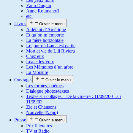
Les yeux noirs
Yann Dugain
Anne Roumanoff
etc.
Livres
Ouvrir le menu
A défaut d’Amérique
Et qu’on m’emporte
La mère horizontale
Le jour où Lania est partie
Mort et vie de Lili Riviera
Chez eux
Léa et les Voix
Les Mémoires d’un arbre
La Morsure
Ouvrages
Ouvrir le menu
Les formes, poèmes
Dialogue photos/textes
Textes sur collages – De la Guerre : 11/09/2001 au
11/09/02
Zic et Chansons
Nouvelle (Napo)
Presse
Ouvrir le menu
Prix littéraires
TV et Radio