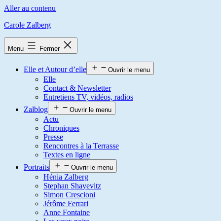
Aller au contenu
Carole Zalberg
Menu
Fermer
Elle et Autour d’elle
Ouvrir le menu
Elle
Contact & Newsletter
Entretiens TV, vidéos, radios
Zalblog
Ouvrir le menu
Actu
Chroniques
Presse
Rencontres à la Terrasse
Textes en ligne
Portraits
Ouvrir le menu
Hénia Zalberg
Stephan Shayevitz
Simon Crescioni
Jérôme Ferrari
Anne Fontaine