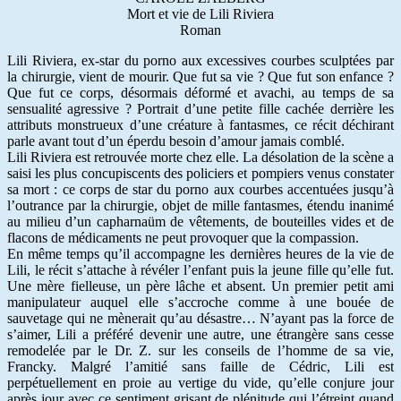
Mort et vie de Lili Riviera
Roman
Lili Riviera, ex-star du porno aux excessives courbes sculptées par
la chirurgie, vient de mourir. Que fut sa vie ? Que fut son enfance ?
Que fut ce corps, désormais déformé et avachi, au temps de sa
sensualité agressive ? Portrait d’une petite fille cachée derrière les
attributs monstrueux d’une créature à fantasmes, ce récit déchirant
parle avant tout d’un éperdu besoin d’amour jamais comblé.
Lili Riviera est retrouvée morte chez elle. La désolation de la scène a
saisi les plus concupiscents des policiers et pompiers venus constater
sa mort : ce corps de star du porno aux courbes accentuées jusqu’à
l’outrance par la chirurgie, objet de mille fantasmes, étendu inanimé
au milieu d’un capharnaüm de vêtements, de bouteilles vides et de
flacons de médicaments ne peut provoquer que la compassion.
En même temps qu’il accompagne les dernières heures de la vie de
Lili, le récit s’attache à révéler l’enfant puis la jeune fille qu’elle fut.
Une mère fielleuse, un père lâche et absent. Un premier petit ami
manipulateur auquel elle s’accroche comme à une bouée de
sauvetage qui ne mènerait qu’au désastre… N’ayant pas la force de
s’aimer, Lili a préféré devenir une autre, une étrangère sans cesse
remodelée par le Dr. Z. sur les conseils de l’homme de sa vie,
Francky. Malgré l’amitié sans faille de Cédric, Lili est
perpétuellement en proie au vertige du vide, qu’elle conjure jour
après jour avec ce sentiment grisant de plénitude qui l’étreint quand