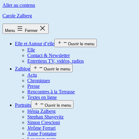
Aller au contenu
Carole Zalberg
Menu
Fermer
Elle et Autour d’elle
Ouvrir le menu
Elle
Contact & Newsletter
Entretiens TV, vidéos, radios
Zalblog
Ouvrir le menu
Actu
Chroniques
Presse
Rencontres à la Terrasse
Textes en ligne
Portraits
Ouvrir le menu
Hénia Zalberg
Stephan Shayevitz
Simon Crescioni
Jérôme Ferrari
Anne Fontaine