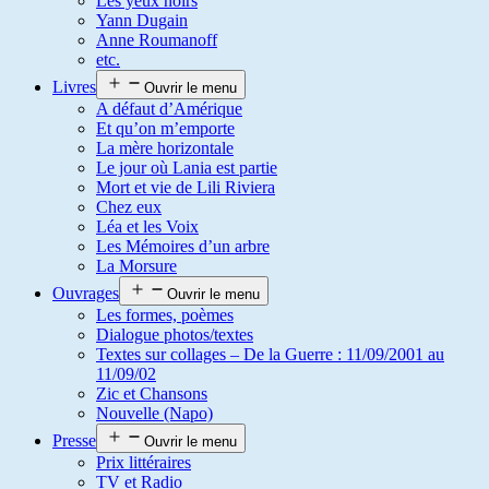
Les yeux noirs
Yann Dugain
Anne Roumanoff
etc.
Livres
Ouvrir le menu
A défaut d’Amérique
Et qu’on m’emporte
La mère horizontale
Le jour où Lania est partie
Mort et vie de Lili Riviera
Chez eux
Léa et les Voix
Les Mémoires d’un arbre
La Morsure
Ouvrages
Ouvrir le menu
Les formes, poèmes
Dialogue photos/textes
Textes sur collages – De la Guerre : 11/09/2001 au
11/09/02
Zic et Chansons
Nouvelle (Napo)
Presse
Ouvrir le menu
Prix littéraires
TV et Radio