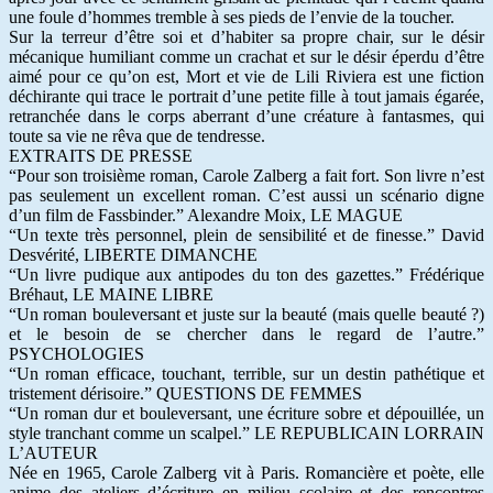
une foule d’hommes tremble à ses pieds de l’envie de la toucher.
Sur la terreur d’être soi et d’habiter sa propre chair, sur le désir
mécanique humiliant comme un crachat et sur le désir éperdu d’être
aimé pour ce qu’on est, Mort et vie de Lili Riviera est une fiction
déchirante qui trace le portrait d’une petite fille à tout jamais égarée,
retranchée dans le corps aberrant d’une créature à fantasmes, qui
toute sa vie ne rêva que de tendresse.
EXTRAITS DE PRESSE
“Pour son troisième roman, Carole Zalberg a fait fort. Son livre n’est
pas seulement un excellent roman. C’est aussi un scénario digne
d’un film de Fassbinder.” Alexandre Moix, LE MAGUE
“Un texte très personnel, plein de sensibilité et de finesse.” David
Desvérité, LIBERTE DIMANCHE
“Un livre pudique aux antipodes du ton des gazettes.” Frédérique
Bréhaut, LE MAINE LIBRE
“Un roman bouleversant et juste sur la beauté (mais quelle beauté ?)
et le besoin de se chercher dans le regard de l’autre.”
PSYCHOLOGIES
“Un roman efficace, touchant, terrible, sur un destin pathétique et
tristement dérisoire.” QUESTIONS DE FEMMES
“Un roman dur et bouleversant, une écriture sobre et dépouillée, un
style tranchant comme un scalpel.” LE REPUBLICAIN LORRAIN
L’AUTEUR
Née en 1965, Carole Zalberg vit à Paris. Romancière et poète, elle
anime des ateliers d’écriture en milieu scolaire et des rencontres