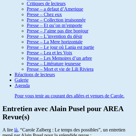
Critiques de lecteurs
Presse – a defaut d’Amerique
Presse – Chez eux
Presse – Collection irraisonnée
Presse – Et qu’on m’emporte
Presse – J’aime pas dire bonjour
Presse – L’invention du désir
Presse – La Mere horizontale
Presse – Le jour où Lania est partie
Presse – Lea et les Voix
Presse – Les Memoires d’un arbre
Presse – Littérature jeunesse
Presse – Mort et vie de Lili Riviera
Réactions de lecteurs
Galerie
Agenda
Pour vous tenir au courant des allées et venues de Carole.
Entretien avec Alain Pusel pour AREA
Revue(s)
A lire
là
, “Carole Zalberg : Le temps des possibles”, un entretien
mené par Alain Pusel pour la splendide revue :