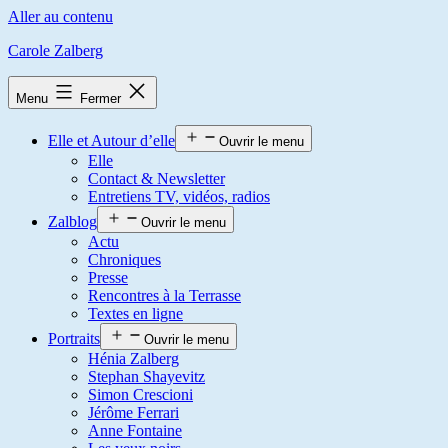
Aller au contenu
Carole Zalberg
Menu
Fermer
Elle et Autour d’elle
Ouvrir le menu
Elle
Contact & Newsletter
Entretiens TV, vidéos, radios
Zalblog
Ouvrir le menu
Actu
Chroniques
Presse
Rencontres à la Terrasse
Textes en ligne
Portraits
Ouvrir le menu
Hénia Zalberg
Stephan Shayevitz
Simon Crescioni
Jérôme Ferrari
Anne Fontaine