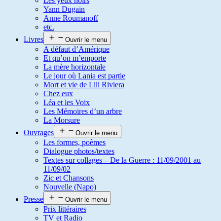
Les yeux noirs
Yann Dugain
Anne Roumanoff
etc.
Livres
Ouvrir le menu
A défaut d’Amérique
Et qu’on m’emporte
La mère horizontale
Le jour où Lania est partie
Mort et vie de Lili Riviera
Chez eux
Léa et les Voix
Les Mémoires d’un arbre
La Morsure
Ouvrages
Ouvrir le menu
Les formes, poèmes
Dialogue photos/textes
Textes sur collages – De la Guerre : 11/09/2001 au
11/09/02
Zic et Chansons
Nouvelle (Napo)
Presse
Ouvrir le menu
Prix littéraires
TV et Radio