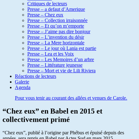
Critiques de lecteurs
Presse – a defaut d’Amerique
Presse – Chez eux
Presse – Collection irraisonnée
Presse – Et qu’on m’emporte
Presse – J’aime pas dire bonjour
Presse – L’invention du désir
Presse – La Mere horizontale
Presse – Le jour où Lania est partie
Presse – Lea et les Voix
Presse – Les Memoires d’un arbre
Presse – Littérature jeunesse
Presse – Mort et vie de Lili Riviera
Réactions de lecteurs
Galerie
Agenda
Pour vous tenir au courant des allées et venues de Carole.
“Chez eux” en Babel en 2015 et
collectivement primé
“Chez eux”, publié à l’origine par Phébus et épuisé depuis des
années, sera repris en Babel par Actes Sud en mars 2015.