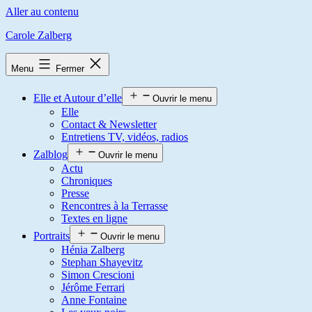
Aller au contenu
Carole Zalberg
Menu
Fermer
Elle et Autour d’elle
Ouvrir le menu
Elle
Contact & Newsletter
Entretiens TV, vidéos, radios
Zalblog
Ouvrir le menu
Actu
Chroniques
Presse
Rencontres à la Terrasse
Textes en ligne
Portraits
Ouvrir le menu
Hénia Zalberg
Stephan Shayevitz
Simon Crescioni
Jérôme Ferrari
Anne Fontaine