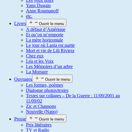
Les yeux noirs
Yann Dugain
Anne Roumanoff
etc.
Livres
Ouvrir le menu
A défaut d’Amérique
Et qu’on m’emporte
La mère horizontale
Le jour où Lania est partie
Mort et vie de Lili Riviera
Chez eux
Léa et les Voix
Les Mémoires d’un arbre
La Morsure
Ouvrages
Ouvrir le menu
Les formes, poèmes
Dialogue photos/textes
Textes sur collages – De la Guerre : 11/09/2001 au
11/09/02
Zic et Chansons
Nouvelle (Napo)
Presse
Ouvrir le menu
Prix littéraires
TV et Radio