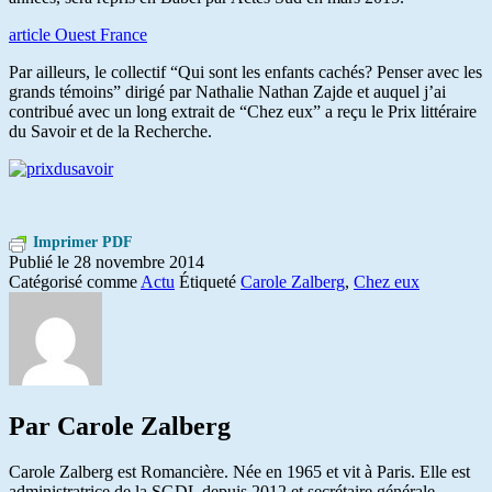
article Ouest France
Par ailleurs, le collectif “Qui sont les enfants cachés? Penser avec les
grands témoins” dirigé par Nathalie Nathan Zajde et auquel j’ai
contribué avec un long extrait de “Chez eux” a reçu le Prix littéraire
du Savoir et de la Recherche.
Imprimer PDF
Publié le
28 novembre 2014
Catégorisé comme
Actu
Étiqueté
Carole Zalberg
,
Chez eux
Par Carole Zalberg
Carole Zalberg est Romancière. Née en 1965 et vit à Paris. Elle est
administratrice de la SGDL depuis 2012 et secrétaire générale