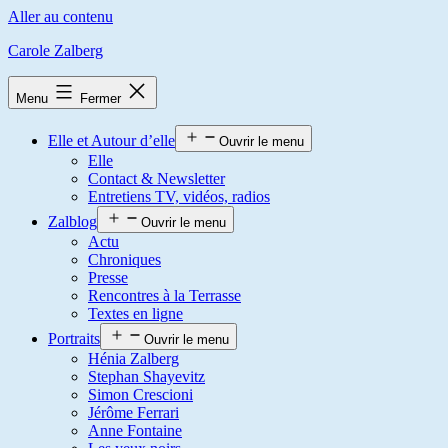
Aller au contenu
Carole Zalberg
Menu
Fermer
Elle et Autour d’elle
Ouvrir le menu
Elle
Contact & Newsletter
Entretiens TV, vidéos, radios
Zalblog
Ouvrir le menu
Actu
Chroniques
Presse
Rencontres à la Terrasse
Textes en ligne
Portraits
Ouvrir le menu
Hénia Zalberg
Stephan Shayevitz
Simon Crescioni
Jérôme Ferrari
Anne Fontaine