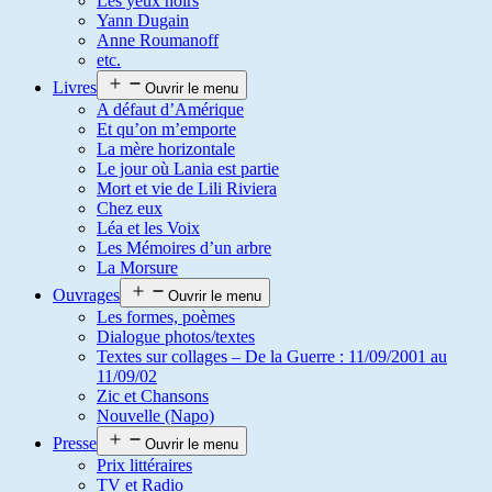
Les yeux noirs
Yann Dugain
Anne Roumanoff
etc.
Livres
Ouvrir le menu
A défaut d’Amérique
Et qu’on m’emporte
La mère horizontale
Le jour où Lania est partie
Mort et vie de Lili Riviera
Chez eux
Léa et les Voix
Les Mémoires d’un arbre
La Morsure
Ouvrages
Ouvrir le menu
Les formes, poèmes
Dialogue photos/textes
Textes sur collages – De la Guerre : 11/09/2001 au
11/09/02
Zic et Chansons
Nouvelle (Napo)
Presse
Ouvrir le menu
Prix littéraires
TV et Radio