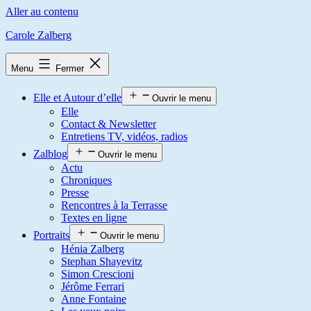
Aller au contenu
Carole Zalberg
Menu
Fermer
Elle et Autour d’elle
Ouvrir le menu
Elle
Contact & Newsletter
Entretiens TV, vidéos, radios
Zalblog
Ouvrir le menu
Actu
Chroniques
Presse
Rencontres à la Terrasse
Textes en ligne
Portraits
Ouvrir le menu
Hénia Zalberg
Stephan Shayevitz
Simon Crescioni
Jérôme Ferrari
Anne Fontaine