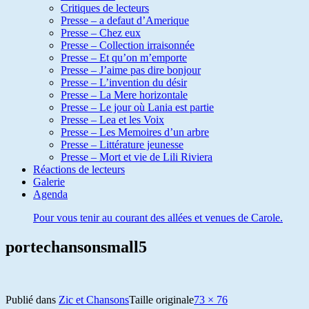
Critiques de lecteurs
Presse – a defaut d’Amerique
Presse – Chez eux
Presse – Collection irraisonnée
Presse – Et qu’on m’emporte
Presse – J’aime pas dire bonjour
Presse – L’invention du désir
Presse – La Mere horizontale
Presse – Le jour où Lania est partie
Presse – Lea et les Voix
Presse – Les Memoires d’un arbre
Presse – Littérature jeunesse
Presse – Mort et vie de Lili Riviera
Réactions de lecteurs
Galerie
Agenda
Pour vous tenir au courant des allées et venues de Carole.
portechansonsmall5
Publié dans
Zic et Chansons
Taille originale
73 × 76