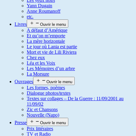
Les yeux noirs
Yann Dugain
Anne Roumanoff
etc.
Livres
Ouvrir le menu
A défaut d’Amérique
Et qu’on m’emporte
La mère horizontale
Le jour où Lania est partie
Mort et vie de Lili Riviera
Chez eux
Léa et les Voix
Les Mémoires d’un arbre
La Morsure
Ouvrages
Ouvrir le menu
Les formes, poèmes
Dialogue photos/textes
Textes sur collages – De la Guerre : 11/09/2001 au
11/09/02
Zic et Chansons
Nouvelle (Napo)
Presse
Ouvrir le menu
Prix littéraires
TV et Radio