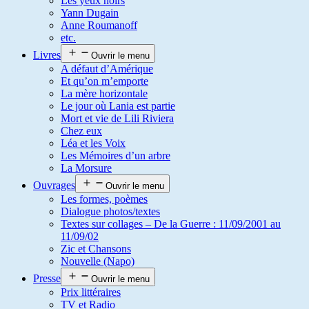
Les yeux noirs
Yann Dugain
Anne Roumanoff
etc.
Livres
Ouvrir le menu
A défaut d’Amérique
Et qu’on m’emporte
La mère horizontale
Le jour où Lania est partie
Mort et vie de Lili Riviera
Chez eux
Léa et les Voix
Les Mémoires d’un arbre
La Morsure
Ouvrages
Ouvrir le menu
Les formes, poèmes
Dialogue photos/textes
Textes sur collages – De la Guerre : 11/09/2001 au
11/09/02
Zic et Chansons
Nouvelle (Napo)
Presse
Ouvrir le menu
Prix littéraires
TV et Radio