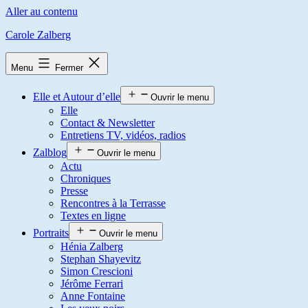
Aller au contenu
Carole Zalberg
Menu
Fermer
Elle et Autour d’elle
Ouvrir le menu
Elle
Contact & Newsletter
Entretiens TV, vidéos, radios
Zalblog
Ouvrir le menu
Actu
Chroniques
Presse
Rencontres à la Terrasse
Textes en ligne
Portraits
Ouvrir le menu
Hénia Zalberg
Stephan Shayevitz
Simon Crescioni
Jérôme Ferrari
Anne Fontaine