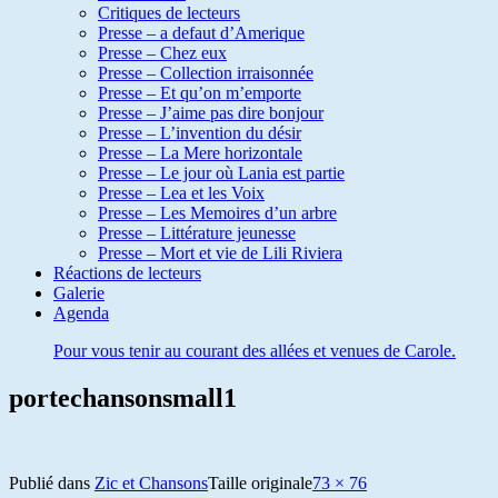
Critiques de lecteurs
Presse – a defaut d’Amerique
Presse – Chez eux
Presse – Collection irraisonnée
Presse – Et qu’on m’emporte
Presse – J’aime pas dire bonjour
Presse – L’invention du désir
Presse – La Mere horizontale
Presse – Le jour où Lania est partie
Presse – Lea et les Voix
Presse – Les Memoires d’un arbre
Presse – Littérature jeunesse
Presse – Mort et vie de Lili Riviera
Réactions de lecteurs
Galerie
Agenda
Pour vous tenir au courant des allées et venues de Carole.
portechansonsmall1
Publié dans
Zic et Chansons
Taille originale
73 × 76