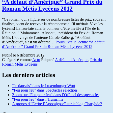
“A défaut d’Amérique” Grand Prix du
Roman Métis Lycéens 2012
“Ce roman, qui a figuré sur de nombreuses listes de prix, souvent
finaliste, vient de recevoir la récompense qu’il méritait. Vive les
lycéens! La lauréate aura le bonheur d’être invitée à l’île de la
Réunion. ” Mohammed Aïssaoui, président du Prix du Roman
Métis L’ouvrage de l’auteure Carole Zalberg, “A défaut
d’Amérique”, s’est vu décerné…
Poursuivre la lecture
“A défaut
d’Amérique” Grand Prix du Roman Métis Lycéens 2012
Publié le
6 décembre 2012
Catégorisé comme
Actu
Étiqueté
A défaut d'Amérique
,
Prix du
Roman Métis Lycéens
Les derniers articles
“Je dansais” dans le Luxemburger Wort
“Feu pour feu” dans Spectacles sélection
Zoom sur “Feu pour feu” dans l’Officiel des spectacles
“Feu pour feu” dans l’Humanité
A propos d'”Ecrire l’Apocalypse” sur le blog Charybde2