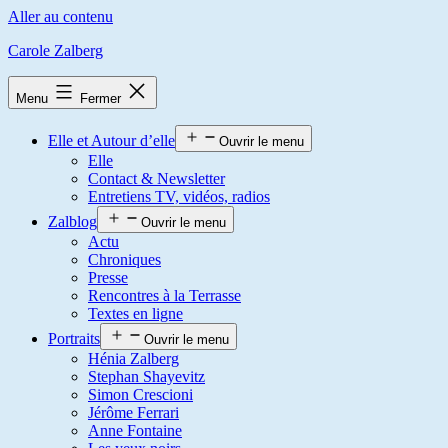
Aller au contenu
Carole Zalberg
Menu
Fermer
Elle et Autour d’elle
Ouvrir le menu
Elle
Contact & Newsletter
Entretiens TV, vidéos, radios
Zalblog
Ouvrir le menu
Actu
Chroniques
Presse
Rencontres à la Terrasse
Textes en ligne
Portraits
Ouvrir le menu
Hénia Zalberg
Stephan Shayevitz
Simon Crescioni
Jérôme Ferrari
Anne Fontaine