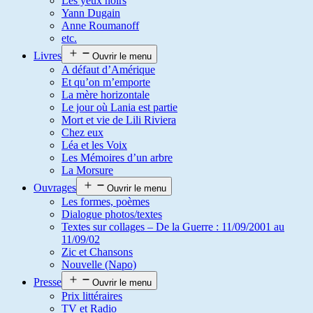
Les yeux noirs
Yann Dugain
Anne Roumanoff
etc.
Livres
Ouvrir le menu
A défaut d’Amérique
Et qu’on m’emporte
La mère horizontale
Le jour où Lania est partie
Mort et vie de Lili Riviera
Chez eux
Léa et les Voix
Les Mémoires d’un arbre
La Morsure
Ouvrages
Ouvrir le menu
Les formes, poèmes
Dialogue photos/textes
Textes sur collages – De la Guerre : 11/09/2001 au
11/09/02
Zic et Chansons
Nouvelle (Napo)
Presse
Ouvrir le menu
Prix littéraires
TV et Radio