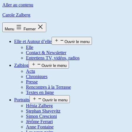
Aller au contenu
Carole Zalberg
Menu
Fermer
Elle et Autour d’elle
Ouvrir le menu
Elle
Contact & Newsletter
Entretiens TV, vidéos, radios
Zalblog
Ouvrir le menu
Actu
Chroniques
Presse
Rencontres à la Terrasse
Textes en ligne
Portraits
Ouvrir le menu
Hénia Zalberg
Stephan Shayevitz
Simon Crescioni
Jérôme Ferrari
Anne Fontaine