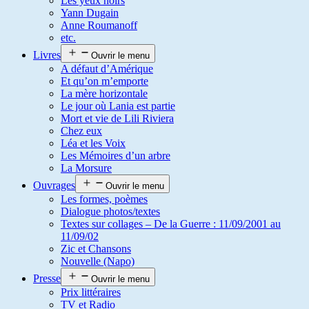
Les yeux noirs
Yann Dugain
Anne Roumanoff
etc.
Livres
Ouvrir le menu
A défaut d’Amérique
Et qu’on m’emporte
La mère horizontale
Le jour où Lania est partie
Mort et vie de Lili Riviera
Chez eux
Léa et les Voix
Les Mémoires d’un arbre
La Morsure
Ouvrages
Ouvrir le menu
Les formes, poèmes
Dialogue photos/textes
Textes sur collages – De la Guerre : 11/09/2001 au
11/09/02
Zic et Chansons
Nouvelle (Napo)
Presse
Ouvrir le menu
Prix littéraires
TV et Radio