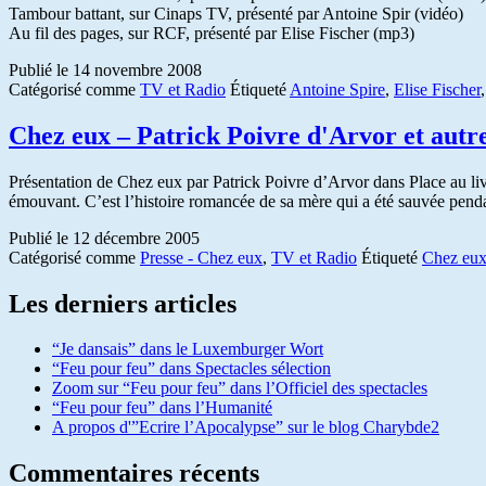
Tambour battant, sur Cinaps TV, présenté par Antoine Spir (vidéo)
Au fil des pages, sur RCF, présenté par Elise Fischer (mp3)
Publié le
14 novembre 2008
Catégorisé comme
TV et Radio
Étiqueté
Antoine Spire
,
Elise Fischer
Chez eux – Patrick Poivre d'Arvor et autr
Présentation de Chez eux par Patrick Poivre d’Arvor dans Place au livr
émouvant. C’est l’histoire romancée de sa mère qui a été sauvée pend
Publié le
12 décembre 2005
Catégorisé comme
Presse - Chez eux
,
TV et Radio
Étiqueté
Chez eu
Les derniers articles
“Je dansais” dans le Luxemburger Wort
“Feu pour feu” dans Spectacles sélection
Zoom sur “Feu pour feu” dans l’Officiel des spectacles
“Feu pour feu” dans l’Humanité
A propos d'”Ecrire l’Apocalypse” sur le blog Charybde2
Commentaires récents