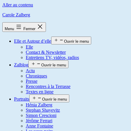
Aller au contenu
Carole Zalberg
Menu
Fermer
Elle et Autour d’elle
Ouvrir le menu
Elle
Contact & Newsletter
Entretiens TV, vidéos, radios
Zalblog
Ouvrir le menu
Actu
Chroniques
Presse
Rencontres à la Terrasse
Textes en ligne
Portraits
Ouvrir le menu
Hénia Zalberg
Stephan Shayevitz
Simon Crescioni
Jérôme Ferrari
Anne Fontaine