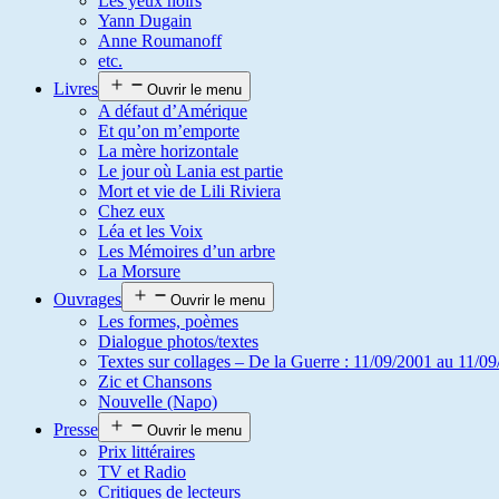
Les yeux noirs
Yann Dugain
Anne Roumanoff
etc.
Livres
Ouvrir le menu
A défaut d’Amérique
Et qu’on m’emporte
La mère horizontale
Le jour où Lania est partie
Mort et vie de Lili Riviera
Chez eux
Léa et les Voix
Les Mémoires d’un arbre
La Morsure
Ouvrages
Ouvrir le menu
Les formes, poèmes
Dialogue photos/textes
Textes sur collages – De la Guerre : 11/09/2001 au 11/09
Zic et Chansons
Nouvelle (Napo)
Presse
Ouvrir le menu
Prix littéraires
TV et Radio
Critiques de lecteurs