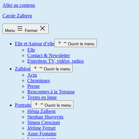
Aller au contenu
Carole Zalberg
Menu
Fermer
Elle et Autour d’elle
Ouvrir le menu
Elle
Contact & Newsletter
Entretiens TV, vidéos, radios
Zalblog
Ouvrir le menu
Actu
Chroniques
Presse
Rencontres à la Terrasse
Textes en ligne
Portraits
Ouvrir le menu
Hénia Zalberg
Stephan Shayevitz
Simon Crescioni
Jérôme Ferrari
Anne Fontaine