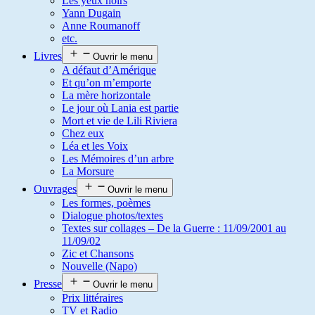
Les yeux noirs
Yann Dugain
Anne Roumanoff
etc.
Livres
Ouvrir le menu
A défaut d’Amérique
Et qu’on m’emporte
La mère horizontale
Le jour où Lania est partie
Mort et vie de Lili Riviera
Chez eux
Léa et les Voix
Les Mémoires d’un arbre
La Morsure
Ouvrages
Ouvrir le menu
Les formes, poèmes
Dialogue photos/textes
Textes sur collages – De la Guerre : 11/09/2001 au
11/09/02
Zic et Chansons
Nouvelle (Napo)
Presse
Ouvrir le menu
Prix littéraires
TV et Radio