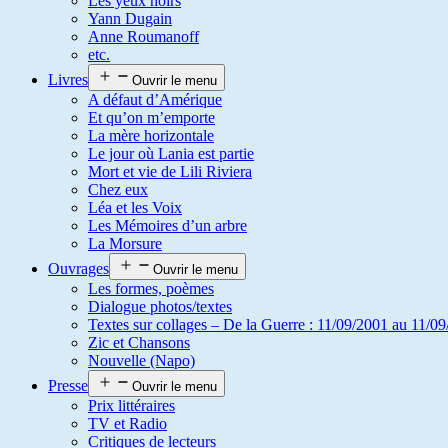
Les yeux noirs
Yann Dugain
Anne Roumanoff
etc.
Livres
Ouvrir le menu
A défaut d’Amérique
Et qu’on m’emporte
La mère horizontale
Le jour où Lania est partie
Mort et vie de Lili Riviera
Chez eux
Léa et les Voix
Les Mémoires d’un arbre
La Morsure
Ouvrages
Ouvrir le menu
Les formes, poèmes
Dialogue photos/textes
Textes sur collages – De la Guerre : 11/09/2001 au 11/09
Zic et Chansons
Nouvelle (Napo)
Presse
Ouvrir le menu
Prix littéraires
TV et Radio
Critiques de lecteurs