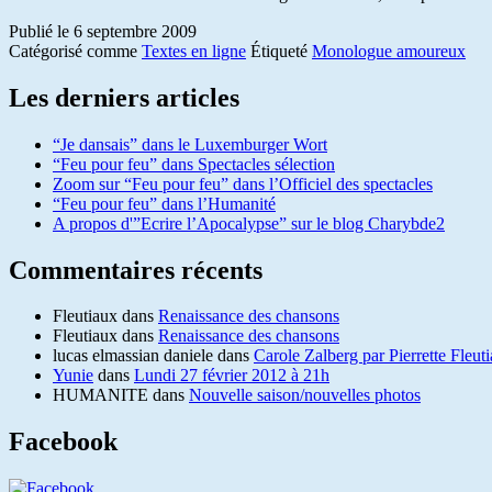
Publié le
6 septembre 2009
Catégorisé comme
Textes en ligne
Étiqueté
Monologue amoureux
Les derniers articles
“Je dansais” dans le Luxemburger Wort
“Feu pour feu” dans Spectacles sélection
Zoom sur “Feu pour feu” dans l’Officiel des spectacles
“Feu pour feu” dans l’Humanité
A propos d'”Ecrire l’Apocalypse” sur le blog Charybde2
Commentaires récents
Fleutiaux
dans
Renaissance des chansons
Fleutiaux
dans
Renaissance des chansons
lucas elmassian daniele
dans
Carole Zalberg par Pierrette Fleut
Yunie
dans
Lundi 27 février 2012 à 21h
HUMANITE
dans
Nouvelle saison/nouvelles photos
Facebook