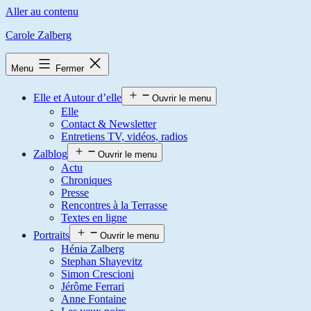
Aller au contenu
Carole Zalberg
Menu
Fermer
Elle et Autour d’elle
Ouvrir le menu
Elle
Contact & Newsletter
Entretiens TV, vidéos, radios
Zalblog
Ouvrir le menu
Actu
Chroniques
Presse
Rencontres à la Terrasse
Textes en ligne
Portraits
Ouvrir le menu
Hénia Zalberg
Stephan Shayevitz
Simon Crescioni
Jérôme Ferrari
Anne Fontaine