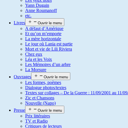
Les yeux noirs
Yann Dugain
Anne Roumanoff
etc.
Livres
Ouvrir le menu
A défaut d’Amérique
Et qu’on m’emporte
La mère horizontale
Le jour où Lania est partie
Mort et vie de Lili Riviera
Chez eux
Léa et les Voix
Les Mémoires d’un arbre
La Morsure
Ouvrages
Ouvrir le menu
Les formes, poèmes
Dialogue photos/textes
Textes sur collages – De la Guerre : 11/09/2001 au 11/09
Zic et Chansons
Nouvelle (Napo)
Presse
Ouvrir le menu
Prix littéraires
TV et Radio
Critiques de lecteurs