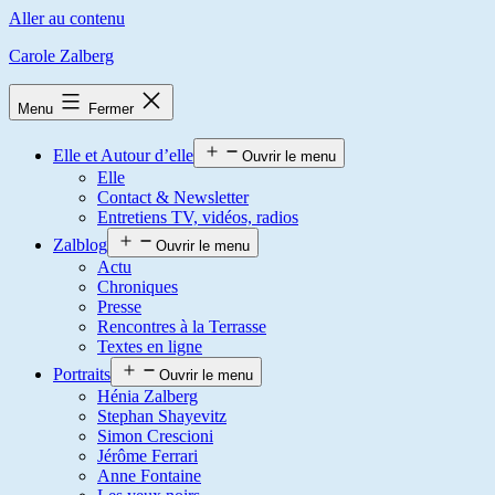
Aller au contenu
Carole Zalberg
Menu
Fermer
Elle et Autour d’elle
Ouvrir le menu
Elle
Contact & Newsletter
Entretiens TV, vidéos, radios
Zalblog
Ouvrir le menu
Actu
Chroniques
Presse
Rencontres à la Terrasse
Textes en ligne
Portraits
Ouvrir le menu
Hénia Zalberg
Stephan Shayevitz
Simon Crescioni
Jérôme Ferrari
Anne Fontaine