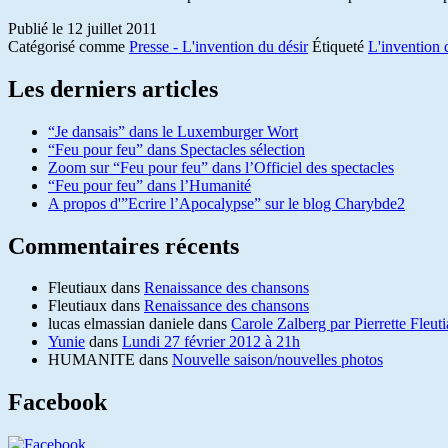
Publié le
12 juillet 2011
Catégorisé comme
Presse - L'invention du désir
Étiqueté
L'invention 
Les derniers articles
“Je dansais” dans le Luxemburger Wort
“Feu pour feu” dans Spectacles sélection
Zoom sur “Feu pour feu” dans l’Officiel des spectacles
“Feu pour feu” dans l’Humanité
A propos d'”Ecrire l’Apocalypse” sur le blog Charybde2
Commentaires récents
Fleutiaux
dans
Renaissance des chansons
Fleutiaux
dans
Renaissance des chansons
lucas elmassian daniele
dans
Carole Zalberg par Pierrette Fleut
Yunie
dans
Lundi 27 février 2012 à 21h
HUMANITE
dans
Nouvelle saison/nouvelles photos
Facebook