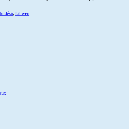
du désir
,
Liliwen
iaux