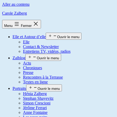
Aller au contenu
Carole Zalberg
Menu
Fermer
Elle et Autour d’elle
Ouvrir le menu
Elle
Contact & Newsletter
Entretiens TV, vidéos, radios
Zalblog
Ouvrir le menu
Actu
Chroniques
Presse
Rencontres à la Terrasse
Textes en ligne
Portraits
Ouvrir le menu
Hénia Zalberg
Stephan Shayevitz
Simon Crescioni
Jérôme Ferrari
Anne Fontaine