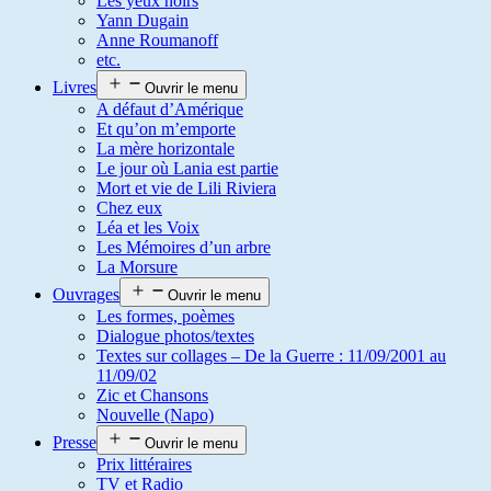
Les yeux noirs
Yann Dugain
Anne Roumanoff
etc.
Livres
Ouvrir le menu
A défaut d’Amérique
Et qu’on m’emporte
La mère horizontale
Le jour où Lania est partie
Mort et vie de Lili Riviera
Chez eux
Léa et les Voix
Les Mémoires d’un arbre
La Morsure
Ouvrages
Ouvrir le menu
Les formes, poèmes
Dialogue photos/textes
Textes sur collages – De la Guerre : 11/09/2001 au
11/09/02
Zic et Chansons
Nouvelle (Napo)
Presse
Ouvrir le menu
Prix littéraires
TV et Radio