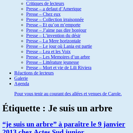
Critiques de lecteurs
Presse – a defaut d’Amerique
Presse – Chez eux
Presse – Collection irraisonnée
Presse – Et qu’on m’emporte
Presse – J’aime pas dire bonjour
Presse – L’invention du désir
Presse – La Mere horizontale
Presse – Le jour où Lania est partie
Presse – Lea et les Voix
Presse – Les Memoires d’un arbre
Presse – Littérature jeunesse
Presse – Mort et vie de Lili Riviera
Réactions de lecteurs
Galerie
Agenda
Pour vous tenir au courant des allées et venues de Carole.
Étiquette :
Je suis un arbre
“je suis un arbre” à paraître le 9 janvier
2013 chez Actes Sud junior