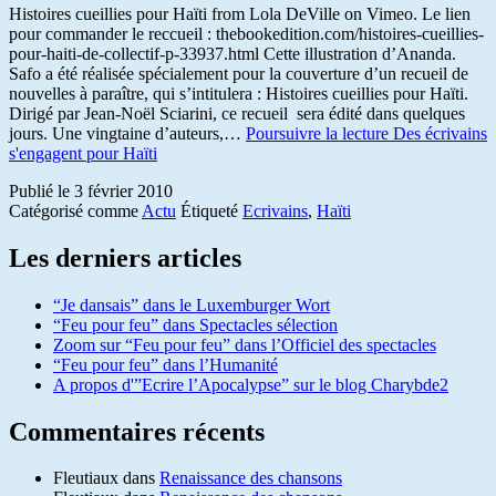
Histoires cueillies pour Haïti from Lola DeVille on Vimeo. Le lien
pour commander le reccueil : thebookedition.com/histoires-cueillies-
pour-haiti-de-collectif-p-33937.html Cette illustration d’Ananda.
Safo a été réalisée spécialement pour la couverture d’un recueil de
nouvelles à paraître, qui s’intitulera : Histoires cueillies pour Haïti.
Dirigé par Jean-Noël Sciarini, ce recueil sera édité dans quelques
jours. Une vingtaine d’auteurs,…
Poursuivre la lecture
Des écrivains
s'engagent pour Haïti
Publié le
3 février 2010
Catégorisé comme
Actu
Étiqueté
Ecrivains
,
Haïti
Les derniers articles
“Je dansais” dans le Luxemburger Wort
“Feu pour feu” dans Spectacles sélection
Zoom sur “Feu pour feu” dans l’Officiel des spectacles
“Feu pour feu” dans l’Humanité
A propos d'”Ecrire l’Apocalypse” sur le blog Charybde2
Commentaires récents
Fleutiaux
dans
Renaissance des chansons