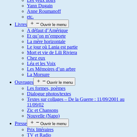
Les yeux noirs
Yann Dugain
Anne Roumanoff
etc.
Livres
Ouvrir le menu
A défaut d’Amérique
Et qu’on m’emporte
La mère horizontale
Le jour où Lania est partie
Mort et vie de Lili Riviera
Chez eux
Léa et les Voix
Les Mémoires d’un arbre
La Morsure
Ouvrages
Ouvrir le menu
Les formes, poèmes
Dialogue photos/textes
Textes sur collages – De la Guerre : 11/09/2001 au
11/09/02
Zic et Chansons
Nouvelle (Napo)
Presse
Ouvrir le menu
Prix littéraires
TV et Radio