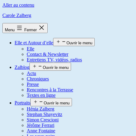
Aller au contenu
Carole Zalberg
Menu
Fermer
Elle et Autour d’elle
Ouvrir le menu
Elle
Contact & Newsletter
Entretiens TV, vidéos, radios
Zalblog
Ouvrir le menu
Actu
Chroniques
Presse
Rencontres à la Terrasse
Textes en ligne
Portraits
Ouvrir le menu
Hénia Zalberg
Stephan Shayevitz
Simon Crescioni
Jérôme Ferrari
Anne Fontaine