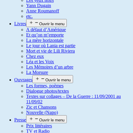
Les yeux noirs
Yann Dugain
Anne Roumanoff
etc.
Livres
Ouvrir le menu
A défaut d’Amérique
Et qu’on m’emporte
La mère horizontale
Le jour où Lania est partie
Mort et vie de Lili Riviera
Chez eux
Léa et les Voix
Les Mémoires d’un arbre
La Morsure
Ouvrages
Ouvrir le menu
Les formes, poèmes
Dialogue photos/textes
Textes sur collages – De la Guerre : 11/09/2001 au
11/09/02
Zic et Chansons
Nouvelle (Napo)
Presse
Ouvrir le menu
Prix littéraires
TV et Radio