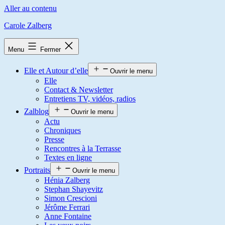
Aller au contenu
Carole Zalberg
Menu
Fermer
Elle et Autour d’elle
Ouvrir le menu
Elle
Contact & Newsletter
Entretiens TV, vidéos, radios
Zalblog
Ouvrir le menu
Actu
Chroniques
Presse
Rencontres à la Terrasse
Textes en ligne
Portraits
Ouvrir le menu
Hénia Zalberg
Stephan Shayevitz
Simon Crescioni
Jérôme Ferrari
Anne Fontaine