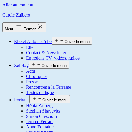
Aller au contenu
Carole Zalberg
Menu
Fermer
Elle et Autour d’elle
Ouvrir le menu
Elle
Contact & Newsletter
Entretiens TV, vidéos, radios
Zalblog
Ouvrir le menu
Actu
Chroniques
Presse
Rencontres à la Terrasse
Textes en ligne
Portraits
Ouvrir le menu
Hénia Zalberg
Stephan Shayevitz
Simon Crescioni
Jérôme Ferrari
Anne Fontaine