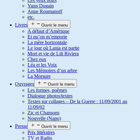
Les yeux noirs
Yann Dugain
Anne Roumanoff
etc.
Livres
Ouvrir le menu
A défaut d’Amérique
Et qu’on m’emporte
La mère horizontale
Le jour où Lania est partie
Mort et vie de Lili Riviera
Chez eux
Léa et les Voix
Les Mémoires d’un arbre
La Morsure
Ouvrages
Ouvrir le menu
Les formes, poèmes
Dialogue photos/textes
Textes sur collages – De la Guerre : 11/09/2001 au
11/09/02
Zic et Chansons
Nouvelle (Napo)
Presse
Ouvrir le menu
Prix littéraires
TV et Radio