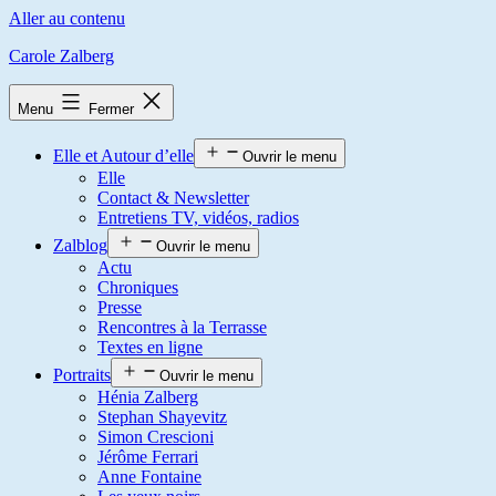
Aller au contenu
Carole Zalberg
Menu
Fermer
Elle et Autour d’elle
Ouvrir le menu
Elle
Contact & Newsletter
Entretiens TV, vidéos, radios
Zalblog
Ouvrir le menu
Actu
Chroniques
Presse
Rencontres à la Terrasse
Textes en ligne
Portraits
Ouvrir le menu
Hénia Zalberg
Stephan Shayevitz
Simon Crescioni
Jérôme Ferrari
Anne Fontaine