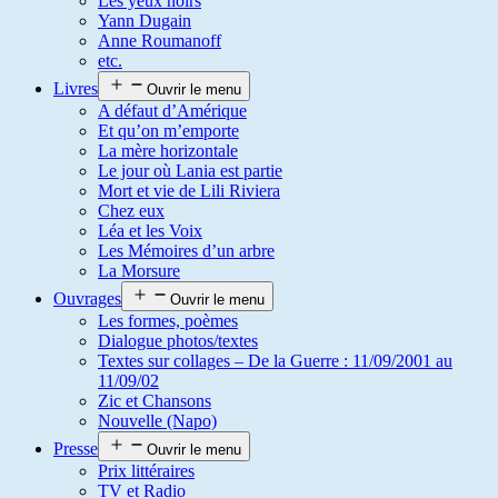
Les yeux noirs
Yann Dugain
Anne Roumanoff
etc.
Livres
Ouvrir le menu
A défaut d’Amérique
Et qu’on m’emporte
La mère horizontale
Le jour où Lania est partie
Mort et vie de Lili Riviera
Chez eux
Léa et les Voix
Les Mémoires d’un arbre
La Morsure
Ouvrages
Ouvrir le menu
Les formes, poèmes
Dialogue photos/textes
Textes sur collages – De la Guerre : 11/09/2001 au
11/09/02
Zic et Chansons
Nouvelle (Napo)
Presse
Ouvrir le menu
Prix littéraires
TV et Radio