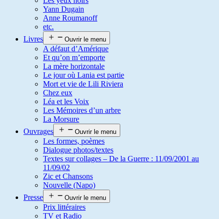
Les yeux noirs
Yann Dugain
Anne Roumanoff
etc.
Livres
Ouvrir le menu
A défaut d’Amérique
Et qu’on m’emporte
La mère horizontale
Le jour où Lania est partie
Mort et vie de Lili Riviera
Chez eux
Léa et les Voix
Les Mémoires d’un arbre
La Morsure
Ouvrages
Ouvrir le menu
Les formes, poèmes
Dialogue photos/textes
Textes sur collages – De la Guerre : 11/09/2001 au
11/09/02
Zic et Chansons
Nouvelle (Napo)
Presse
Ouvrir le menu
Prix littéraires
TV et Radio