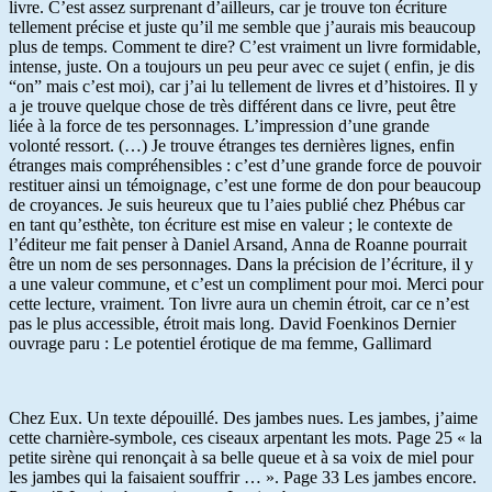
livre. C’est assez surprenant d’ailleurs, car je trouve ton écriture
tellement précise et juste qu’il me semble que j’aurais mis beaucoup
plus de temps. Comment te dire? C’est vraiment un livre formidable,
intense, juste. On a toujours un peu peur avec ce sujet ( enfin, je dis
“on” mais c’est moi), car j’ai lu tellement de livres et d’histoires. Il y
a je trouve quelque chose de très différent dans ce livre, peut être
liée à la force de tes personnages. L’impression d’une grande
volonté ressort. (…) Je trouve étranges tes dernières lignes, enfin
étranges mais compréhensibles : c’est d’une grande force de pouvoir
restituer ainsi un témoignage, c’est une forme de don pour beaucoup
de croyances. Je suis heureux que tu l’aies publié chez Phébus car
en tant qu’esthète, ton écriture est mise en valeur ; le contexte de
l’éditeur me fait penser à Daniel Arsand, Anna de Roanne pourrait
être un nom de ses personnages. Dans la précision de l’écriture, il y
a une valeur commune, et c’est un compliment pour moi. Merci pour
cette lecture, vraiment. Ton livre aura un chemin étroit, car ce n’est
pas le plus accessible, étroit mais long. David Foenkinos Dernier
ouvrage paru : Le potentiel érotique de ma femme, Gallimard
Chez Eux. Un texte dépouillé. Des jambes nues. Les jambes, j’aime
cette charnière-symbole, ces ciseaux arpentant les mots. Page 25 « la
petite sirène qui renonçait à sa belle queue et à sa voix de miel pour
les jambes qui la faisaient souffrir … ». Page 33 Les jambes encore.