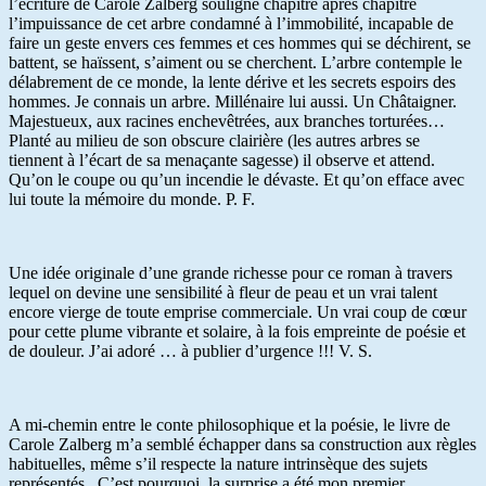
l’écriture de Carole Zalberg souligne chapitre après chapitre
l’impuissance de cet arbre condamné à l’immobilité, incapable de
faire un geste envers ces femmes et ces hommes qui se déchirent, se
battent, se haïssent, s’aiment ou se cherchent. L’arbre contemple le
délabrement de ce monde, la lente dérive et les secrets espoirs des
hommes. Je connais un arbre. Millénaire lui aussi. Un Châtaigner.
Majestueux, aux racines enchevêtrées, aux branches torturées…
Planté au milieu de son obscure clairière (les autres arbres se
tiennent à l’écart de sa menaçante sagesse) il observe et attend.
Qu’on le coupe ou qu’un incendie le dévaste. Et qu’on efface avec
lui toute la mémoire du monde. P. F.
Une idée originale d’une grande richesse pour ce roman à travers
lequel on devine une sensibilité à fleur de peau et un vrai talent
encore vierge de toute emprise commerciale. Un vrai coup de cœur
pour cette plume vibrante et solaire, à la fois empreinte de poésie et
de douleur. J’ai adoré … à publier d’urgence !!! V. S.
A mi-chemin entre le conte philosophique et la poésie, le livre de
Carole Zalberg m’a semblé échapper dans sa construction aux règles
habituelles, même s’il respecte la nature intrinsèque des sujets
représentés . C’est pourquoi, la surprise a été mon premier