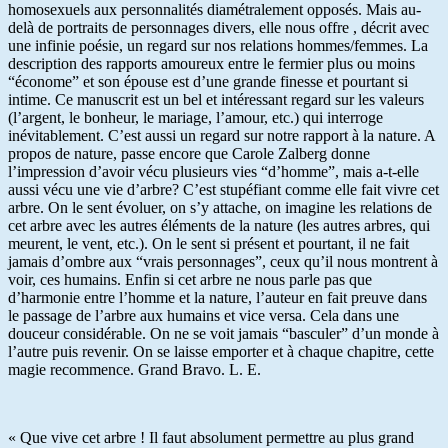
homosexuels aux personnalités diamétralement opposés. Mais au-
delà de portraits de personnages divers, elle nous offre , décrit avec
une infinie poésie, un regard sur nos relations hommes/femmes. La
description des rapports amoureux entre le fermier plus ou moins
“économe” et son épouse est d’une grande finesse et pourtant si
intime. Ce manuscrit est un bel et intéressant regard sur les valeurs
(l’argent, le bonheur, le mariage, l’amour, etc.) qui interroge
inévitablement. C’est aussi un regard sur notre rapport à la nature. A
propos de nature, passe encore que Carole Zalberg donne
l’impression d’avoir vécu plusieurs vies “d’homme”, mais a-t-elle
aussi vécu une vie d’arbre? C’est stupéfiant comme elle fait vivre cet
arbre. On le sent évoluer, on s’y attache, on imagine les relations de
cet arbre avec les autres éléments de la nature (les autres arbres, qui
meurent, le vent, etc.). On le sent si présent et pourtant, il ne fait
jamais d’ombre aux “vrais personnages”, ceux qu’il nous montrent à
voir, ces humains. Enfin si cet arbre ne nous parle pas que
d’harmonie entre l’homme et la nature, l’auteur en fait preuve dans
le passage de l’arbre aux humains et vice versa. Cela dans une
douceur considérable. On ne se voit jamais “basculer” d’un monde à
l’autre puis revenir. On se laisse emporter et à chaque chapitre, cette
magie recommence. Grand Bravo. L. E.
« Que vive cet arbre ! Il faut absolument permettre au plus grand