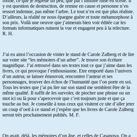
forme, ce que je regrette un peu, que par l’histoire mise en scène. Il
y est question de destruction, de remise en cause et personne n’en
ressort indemne, pas même l’arbre. Le tout n’en est que plus réaliste.
D’ailleurs, la réalité ne nous épargne guère et toute métamorphose à
son prix. Voilà une oeuvre que j’aimerais bien voir éditée car les
formats informatiques ruinent la vue et engagent peu à la relecture.
R. H.
J’ai eu ainsi l’occasion de visiter le stand de Carole Zalberg et de lire
sur votre site “les mémoires d’un arbre”. Je trouve son écriture
magnifique. J’ai retrouvé dans ses textes tout ce que j’aime dans les
livres, ce qui provoque l’enthousiasme. Etre emporté dans l’univers
d’un auteur, se laisser émouvoir, rencontrer l’auteur et ses
personnages, trouver des échos de l’humanité que l’on porte en soi.
Tous les textes que j’ai pu lire sur son stand me semblent être de la
même qualité. Il suffit de les survoler, de piocher une phrase ou un
mot ici ou là pour s’apercevoir que c’est toujours juste et que ça
touche au but. Je conseille à tous ceux qui visitent ce site d’aller jeter
un coup d’oeil à ce stand et j’espère que les livres de Carole Zalberg
seront très prochainement publiés. M. F.
On avait, déjà, les mémoires d’un âne, et celles de Casanova. On a