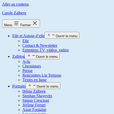
Aller au contenu
Carole Zalberg
Menu
Fermer
Elle et Autour d’elle
Ouvrir le menu
Elle
Contact & Newsletter
Entretiens TV, vidéos, radios
Zalblog
Ouvrir le menu
Actu
Chroniques
Presse
Rencontres à la Terrasse
Textes en ligne
Portraits
Ouvrir le menu
Hénia Zalberg
Stephan Shayevitz
Simon Crescioni
Jérôme Ferrari
Anne Fontaine