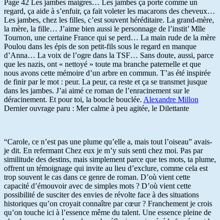
Page 42 Les jambes maigres… Les jambes ça porte comme un
regard, ça aide à s’enfuir, ça fait voleter les macarons des cheveux…
Les jambes, chez les filles, c’est souvent héréditaire. La grand-mère,
la mère, la fille… J’aime bien aussi le personnage de l’instit’ Mlle
Tournon, une certaine France qui se perd… La main rude de la mère
Poulou dans les épis de son petit-fils sous le regard en manque
d’Anna… La voix de l’ogre dans la TSF… Sans doute, aussi, parce
que les nazis, ont « nettoyé » toute ma branche paternelle et que
nous avons cette mémoire d’un arbre en commun. T’as été inspirée
de finir par le mot : peur. La peur, ca reste et ça se transmet jusque
dans les jambes. J’ai aimé ce roman de l’enracinement sur le
déracinement. Et pour toi, la boucle bouclée.
Alexandre Millon
Dernier ouvrage paru : Mer calme à peu agitée, le Dilettante
“Carole, ce n’est pas une plume qu’elle a, mais tout l’oiseau” avais-
je dit. En refermant Chez eux je m’y suis senti chez moi. Pas par
similitude des destins, mais simplement parce que tes mots, ta plume,
offrent un témoignage qui invite au lieu d’exclure, comme cela est
trop souvent le cas dans ce genre de roman. D’où vient cette
capacité d’émouvoir avec de simples mots ? D’où vient cette
possibilité de susciter des envies de révolte face à des situations
historiques qu’on croyait connaître par cœur ? Franchement je crois
qu’on touche ici à l’essence même du talent. Une essence pleine de