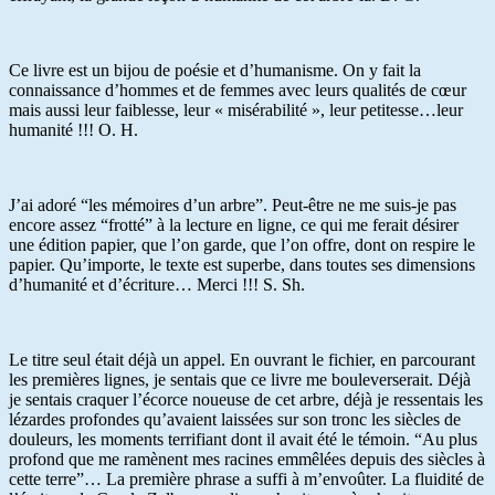
Ce livre est un bijou de poésie et d’humanisme. On y fait la
connaissance d’hommes et de femmes avec leurs qualités de cœur
mais aussi leur faiblesse, leur « misérabilité », leur petitesse…leur
humanité !!! O. H.
J’ai adoré “les mémoires d’un arbre”. Peut-être ne me suis-je pas
encore assez “frotté” à la lecture en ligne, ce qui me ferait désirer
une édition papier, que l’on garde, que l’on offre, dont on respire le
papier. Qu’importe, le texte est superbe, dans toutes ses dimensions
d’humanité et d’écriture… Merci !!! S. Sh.
Le titre seul était déjà un appel. En ouvrant le fichier, en parcourant
les premières lignes, je sentais que ce livre me bouleverserait. Déjà
je sentais craquer l’écorce noueuse de cet arbre, déjà je ressentais les
lézardes profondes qu’avaient laissées sur son tronc les siècles de
douleurs, les moments terrifiant dont il avait été le témoin. “Au plus
profond que me ramènent mes racines emmêlées depuis des siècles à
cette terre”… La première phrase a suffi à m’envoûter. La fluidité de