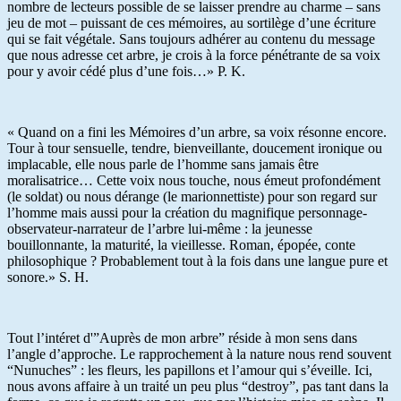
nombre de lecteurs possible de se laisser prendre au charme – sans
jeu de mot – puissant de ces mémoires, au sortilège d’une écriture
qui se fait végétale. Sans toujours adhérer au contenu du message
que nous adresse cet arbre, je crois à la force pénétrante de sa voix
pour y avoir cédé plus d’une fois…» P. K.
« Quand on a fini les Mémoires d’un arbre, sa voix résonne encore.
Tour à tour sensuelle, tendre, bienveillante, doucement ironique ou
implacable, elle nous parle de l’homme sans jamais être
moralisatrice… Cette voix nous touche, nous émeut profondément
(le soldat) ou nous dérange (le marionnettiste) pour son regard sur
l’homme mais aussi pour la création du magnifique personnage-
observateur-narrateur de l’arbre lui-même : la jeunesse
bouillonnante, la maturité, la vieillesse. Roman, épopée, conte
philosophique ? Probablement tout à la fois dans une langue pure et
sonore.» S. H.
Tout l’intéret d'”Auprès de mon arbre” réside à mon sens dans
l’angle d’approche. Le rapprochement à la nature nous rend souvent
“Nunuches” : les fleurs, les papillons et l’amour qui s’éveille. Ici,
nous avons affaire à un traité un peu plus “destroy”, pas tant dans la