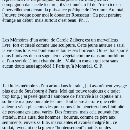
compagnon dans cette lecture ; il s’est mué au fil de l’exercice en
émerveillement devant la puissance poétique de l’écriture. Au total,
l’œuvre évoque pour moi le douanier Rousseau ; Ca peut paraître
étrange au début, mais surtout c’est beau. Ph. J.
Les Mémoires d’un arbre, de Carole Zalberg est un merveilleux
livre, fort et ciselé comme une sculpture. Cette jeune auteure a saisi
la vie dans tous ses bonheurs et toutes ses horreurs. On est transporté
dans l’univers de son sage héros végétal comme dans un tourbillon
et l’on sort de là tout chamboulé…Voilà un roman qui sera sans
aucun doute aussi apprécié à Paris qu’à Montréal. C. P.
J’ai lu les mémoires d’un arbre dans le train , j’ai assurément voyagé
plus que de Strasbourg à Paris. Moi qui trouve toujours c e trajet
trop long, j’ai pesté quand l’annonce de l’arrivée à la capitale m’a
sortie de ma passionnante lecture. Tout laisse à croire que cette
auteur a vécu plusieurs vies pour nous faire pénétrer dans l’intimité
de personnages aussi variés. Des femmes, mais cela pouvait être
attendu, mais aussi des hommes : bourrus, comme ce père aux
sentiments, envers sa fille, inavouables et avoués malgré lui, ce
soldat, revenant de la guerre “honteusement” mutilé, ou des