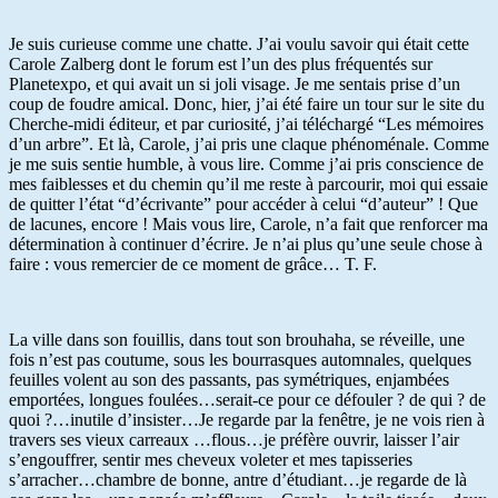
Je suis curieuse comme une chatte. J’ai voulu savoir qui était cette
Carole Zalberg dont le forum est l’un des plus fréquentés sur
Planetexpo, et qui avait un si joli visage. Je me sentais prise d’un
coup de foudre amical. Donc, hier, j’ai été faire un tour sur le site du
Cherche-midi éditeur, et par curiosité, j’ai téléchargé “Les mémoires
d’un arbre”. Et là, Carole, j’ai pris une claque phénoménale. Comme
je me suis sentie humble, à vous lire. Comme j’ai pris conscience de
mes faiblesses et du chemin qu’il me reste à parcourir, moi qui essaie
de quitter l’état “d’écrivante” pour accéder à celui “d’auteur” ! Que
de lacunes, encore ! Mais vous lire, Carole, n’a fait que renforcer ma
détermination à continuer d’écrire. Je n’ai plus qu’une seule chose à
faire : vous remercier de ce moment de grâce… T. F.
La ville dans son fouillis, dans tout son brouhaha, se réveille, une
fois n’est pas coutume, sous les bourrasques automnales, quelques
feuilles volent au son des passants, pas symétriques, enjambées
emportées, longues foulées…serait-ce pour ce défouler ? de qui ? de
quoi ?…inutile d’insister…Je regarde par la fenêtre, je ne vois rien à
travers ses vieux carreaux …flous…je préfère ouvrir, laisser l’air
s’engouffrer, sentir mes cheveux voleter et mes tapisseries
s’arracher…chambre de bonne, antre d’étudiant…je regarde de là