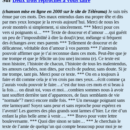
Sur
Deux trois reproches à vous taire
(chanson mise en ligne en 2000 sur le site de Télérama)
Je suis très
émue par ces mots. Des maux entendus dans ma propre tête et dits
par mes yeux lorsque je la revois aujourd’hui. Merci de nous les
avoir montrés si simplement, si sincèrement. *** Merci pour ces
vers si poignants si… *** Texte de douceur et d’amour …qui guérit
un peu de l’impossibilité à dire la dou(l/c)eur, mélange si fréquent
des échanges avec mes parents *** Tellement de douceur et de
délicatesse, véritable don d’amour à vos parents *** J’aimerais
pouvoir affirmer que je t’ai reconnue dans ces mots. Peut-être que je
me trompe et que je félicite un (ou une) inconnu (e). Ce texte est
mon histoire, l’histoire de chacun, l’histoire de tous les malentendus,
les amours cachées, non dites, par excès de pudeur, sans doute. Si je
me trompe, tant pis. Merci pour ce texte. *** On en a toujours à
faire et dit comme cela je n’en crois pas mes yeux…écrit comme ça
j’aurais voulu pouvoir le faire…c’est dur tous ces mots et si beau à
la fois… on dirait toi, vous et moi…combien sommes nous à avoir
tant souffert derrière tant d’apparences, de faux semblants de vie
“normale”? merci encore mille fois. *** Un message poignant sans
etre larmoyant! Soyez sans peur et sans reproche pour espérez en
l’avenir! Les guerres des plus grands sont larmes d’hier. Le rire d’un
enfant la plus belle arme à venir…. *** Bravo pour votre lettre
bouleversante. *** Quoi dire sinon se taire… *** Je cherchais le
texte de l’amie de quelqu’un qui compte beaucoup pour moi je ne