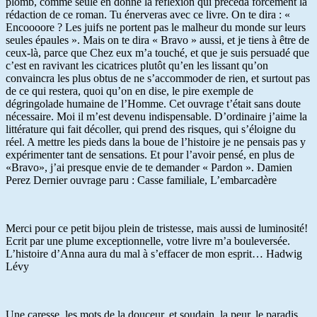
plomb, comme seule en donne la réflexion qui précéda forcément la
rédaction de ce roman. Tu énerveras avec ce livre. On te dira : «
Encoooore ? Les juifs ne portent pas le malheur du monde sur leurs
seules épaules ». Mais on te dira « Bravo » aussi, et je tiens à être de
ceux-là, parce que Chez eux m’a touché, et que je suis persuadé que
c’est en ravivant les cicatrices plutôt qu’en les lissant qu’on
convaincra les plus obtus de ne s’accommoder de rien, et surtout pas
de ce qui restera, quoi qu’on en dise, le pire exemple de
dégringolade humaine de l’Homme. Cet ouvrage t’était sans doute
nécessaire. Moi il m’est devenu indispensable. D’ordinaire j’aime la
littérature qui fait décoller, qui prend des risques, qui s’éloigne du
réel. A mettre les pieds dans la boue de l’histoire je ne pensais pas y
expérimenter tant de sensations. Et pour l’avoir pensé, en plus de
«Bravo», j’ai presque envie de te demander « Pardon ». Damien
Perez Dernier ouvrage paru : Casse familiale, L’embarcadère
Merci pour ce petit bijou plein de tristesse, mais aussi de luminosité!
Ecrit par une plume exceptionnelle, votre livre m’a bouleversée.
L’histoire d’Anna aura du mal à s’effacer de mon esprit… Hadwig
Lévy
Une caresse, les mots de la douceur, et soudain, la peur, le paradis