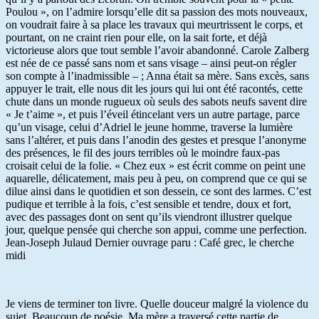
Poulou », on l’admire lorsqu’elle dit sa passion des mots nouveaux,
on voudrait faire à sa place les travaux qui meurtrissent le corps, et
pourtant, on ne craint rien pour elle, on la sait forte, et déjà
victorieuse alors que tout semble l’avoir abandonné. Carole Zalberg
est née de ce passé sans nom et sans visage – ainsi peut-on régler
son compte à l’inadmissible – ; Anna était sa mère. Sans excès, sans
appuyer le trait, elle nous dit les jours qui lui ont été racontés, cette
chute dans un monde rugueux où seuls des sabots neufs savent dire
« Je t’aime », et puis l’éveil étincelant vers un autre partage, parce
qu’un visage, celui d’Adriel le jeune homme, traverse la lumière
sans l’altérer, et puis dans l’anodin des gestes et presque l’anonyme
des présences, le fil des jours terribles où le moindre faux-pas
croisait celui de la folie. « Chez eux » est écrit comme on peint une
aquarelle, délicatement, mais peu à peu, on comprend que ce qui se
dilue ainsi dans le quotidien et son dessein, ce sont des larmes. C’est
pudique et terrible à la fois, c’est sensible et tendre, doux et fort,
avec des passages dont on sent qu’ils viendront illustrer quelque
jour, quelque pensée qui cherche son appui, comme une perfection.
Jean-Joseph Julaud Dernier ouvrage paru : Café grec, le cherche
midi
Je viens de terminer ton livre. Quelle douceur malgré la violence du
sujet. Beaucoup de poésie. Ma mère a traversé cette partie de