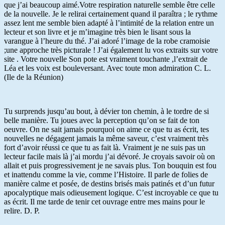
que j’ai beaucoup aimé.Votre respiration naturelle semble être celle
de la nouvelle. Je le relirai certainement quand il paraîtra ; le rythme
assez lent me semble bien adapté à l’intimité de la relation entre un
lecteur et son livre et je m’imagine très bien le lisant sous la
varangue à l’heure du thé. J’ai adoré l’image de la robe cramoisie
;une approche très picturale ! J’ai également lu vos extraits sur votre
site . Votre nouvelle Son pote est vraiment touchante ,l’extrait de
Léa et les voix est bouleversant. Avec toute mon admiration C. L.
(Ile de la Réunion)
Tu surprends jusqu’au bout, à dévier ton chemin, à le tordre de si
belle manière. Tu joues avec la perception qu’on se fait de ton
oeuvre. On ne sait jamais pourquoi on aime ce que tu as écrit, tes
nouvelles ne dégagent jamais la même saveur, c’est vraiment très
fort d’avoir réussi ce que tu as fait là. Vraiment je ne suis pas un
lecteur facile mais là j’ai mordu j’ai dévoré. Je croyais savoir où on
allait et puis progressivement je ne savais plus. Ton bouquin est fou
et inattendu comme la vie, comme l’Histoire. Il parle de folies de
manière calme et posée, de destins brisés mais patinés et d’un futur
apocalyptique mais odieusement logique. C’est incroyable ce que tu
as écrit. Il me tarde de tenir cet ouvrage entre mes mains pour le
relire. D. P.