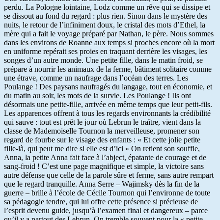
perdu. La Pologne lointaine, Lodz comme un rêve qui se dissipe et
se dissout au fond du regard : plus rien. Sinon dans le mystère des
nuits, le retour de l’infiniment doux, le cristal des mots d’Ethel, la
mère qui a fait le voyage préparé par Nathan, le père. Nous sommes
dans les environs de Roanne aux temps si proches encore où la mort
en uniforme repérait ses proies en traquant derrière les visages, les
songes d’un autre monde. Une petite fille, dans le matin froid, se
prépare à nourrir les animaux de la ferme, bâtiment solitaire comme
une étrave, comme un naufrage dans l’océan des terres. Les
Poulange ! Des paysans naufragés du langage, tout en économie, et
du matin au soir, les mots de la survie. Les Poulange ! Ils ont
désormais une petite-fille, arrivée en même temps que leur petit-fils.
Les apparences offrent à tous les regards environnants la crédibilité
qui sauve : tout est prêt le jour où Lebrun le traître, vient dans la
classe de Mademoiselle Tournon la merveilleuse, promener son
regard de fourbe sur le visage des enfants : « Et cette jolie petite
fille-là, qui peut me dire si elle est d’ici » On retient son souffle,
Anna, la petite Anna fait face à l’abject, épatante de courage et de
sang-froid ! C’est une page magnifique et simple, la victoire sans
autre défense que celle de la parole sûre et ferme, sans autre rempart
que le regard tranquille. Anna Serre – Wajimsky dès la fin de la
guerre – brille à l’école de Cécile Tournon qui l’environne de toute
sa pédagogie tendre, qui lui offre cette présence si précieuse de
l’esprit devenu guide, jusqu’à l’examen final et dangereux – parce
qu’il y a partout des Lebrun. On tremble souvent pour la « petite