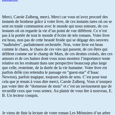
Merci, Carole Zalberg, merci, Merci car vous m’avez procuré des
instants de bonheur grâce à votre livre, de ces instants rares où on se
sent en totale communion avec le monde qui nous entoure, de ces
instants où on regarde la vie d’un point de vue différent. Ce n’est
pas à la portée de tout le monde d’écrire de tels romans. Votre livre
est beau, non pas de cette beauté froide qui se dégage des oeuvres
“maîtrisées”, parfaitement orchestrée. Non, votre livre est beau
comme le chaos, le chaos de ces vies qui passent, de ces êtres qui
défilent comme sur le champ de Mars, de ces destins croisés, des ces
amours et de ces haines dont vous nous montrez l’importance toute
relative en les resituant dans une perspective beaucoup plus large
que celle, restreinte, de la durée de la vie humaine. Votre livre est
parfois drôle (on retiendra le passage en “guest-star” d’Isaac
Newton), parfois tragique, toujours plein de sens. C’est pour tout
cela que je tenais à vous dire merci, Carole Zalberg. Vous n’usurpez
pas votre titre de “donneuse de mots” et c’est un ravissement que de
recueillir ceux que vous semez. Au plaisir de vous lire à nouveau, E.
B. Un lecteur conquis.
Je viens de finir la lecture de votre roman Les Mémoires d’un arbre