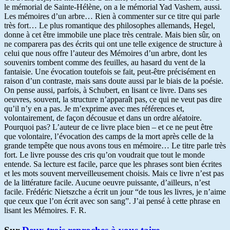
le mémorial de Sainte-Hélène, on a le mémorial Yad Vashem, aussi.
Les mémoires d’un arbre… Rien à commenter sur ce titre qui parle
très fort… Le plus romantique des philosophes allemands, Hegel,
donne à cet être immobile une place très centrale. Mais bien sûr, on
ne comparera pas des écrits qui ont une telle exigence de structure à
celui que nous offre l’auteur des Mémoires d’un arbre, dont les
souvenirs tombent comme des feuilles, au hasard du vent de la
fantaisie. Une évocation toutefois se fait, peut-être précisément en
raison d’un contraste, mais sans doute aussi par le biais de la poésie.
On pense aussi, parfois, à Schubert, en lisant ce livre. Dans ses
oeuvres, souvent, la structure n’apparaît pas, ce qui ne veut pas dire
qu’il n’y en a pas. Je m’exprime avec mes références et,
volontairement, de façon décousue et dans un ordre aléatoire.
Pourquoi pas? L’auteur de ce livre place bien – et ce ne peut être
que volontaire, l’évocation des camps de la mort après celle de la
grande tempête que nous avons tous en mémoire… Le titre parle très
fort. Le livre pousse des cris qu’on voudrait que tout le monde
entende. Sa lecture est facile, parce que les phrases sont bien écrites
et les mots souvent merveilleusement choisis. Mais ce livre n’est pas
de la littérature facile. Aucune oeuvre puissante, d’ailleurs, n’est
facile. Frédéric Nietszche a écrit un jour “de tous les livres, je n’aime
que ceux que l’on écrit avec son sang”. J’ai pensé à cette phrase en
lisant les Mémoires. F. R.