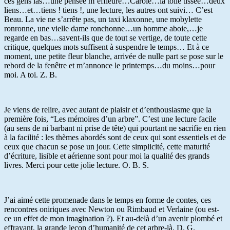
ces gens las…une pensée m’effleure…Carole…la toile tissée…deux
liens…et…tiens ! tiens !, une lecture, les autres ont suivi… C’est
Beau. La vie ne s’arrête pas, un taxi klaxonne, une mobylette
ronronne, une vielle dame ronchonne…un homme aboie,…je
regarde en bas…savent-ils que de tout se vertige, de toute cette
critique, quelques mots suffisent à suspendre le temps… Et à ce
moment, une petite fleur blanche, arrivée de nulle part se pose sur le
rebord de la fenêtre et m’annonce le printemps…du moins…pour
moi. A toi. Z. B.
Je viens de relire, avec autant de plaisir et d’enthousiasme que la
première fois, “Les mémoires d’un arbre”. C’est une lecture facile
(au sens de ni barbant ni prise de tête) qui pourtant ne sacrifie en rien
à la facilité : les thèmes abordés sont de ceux qui sont essentiels et de
ceux que chacun se pose un jour. Cette simplicité, cette maturité
d’écriture, lisible et aérienne sont pour moi la qualité des grands
livres. Merci pour cette jolie lecture. O. B. S.
J’ai aimé cette promenade dans le temps en forme de contes, ces
rencontres oniriques avec Newton ou Rimbaud et Verlaine (ou est-
ce un effet de mon imagination ?). Et au-delà d’un avenir plombé et
effrayant, la grande leçon d’humanité de cet arbre-là. D. G.