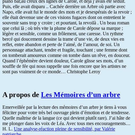
piano bar,au creux des lignes de Carole, et déjà j’avais été séduit.
Puis, elle avait disparu .. Cachée derrière un Arbre où partie avec
Napo, elle avait fui le monde des mots et je desespérais de la revoir ;
elle était devenue une de ces visions fugaces dont on entretient le
souvenir sans trop y croire ; et pourtant, la revoilà . Un beau roman
que celui là ; où très vite la plume de Carole dépose sa marque ;
légère et sensible, comme un frôlement, une caresse. Un rythme
bercé qui doucement dessine la trame d’une vie, de deux vies en
reflet, entre abandon et perte de l’aimé, de l’amour, de soi. Un
personnage attachant, tendre et fragile, touchant ; une femme dont
on tomberait amoureux comme on tombe dans un rêve, en douceur.
Quand l’éphémère devient douleur, Carole glisse ses mots, d’un
souffle de fée qui nous rappelle une fois encore que les artistes ne
sont pas vraiment de ce monde… Christophe Leroy
A propos de
Les Mémoires d’un arbre
Emerveillée par la lecture des mémoires d’un arbre je tiens à vous
féliciter pour votre très bel ouvrage plein d’émotion et de tendresse.
Quelle maîtrise de la langue (ce qui devient plutôt rare). J’ai hâte de
me plonger dans les voix de Léa. Avec tous mes encouragements…
H. L.
Une analyse-réaction pleine de sensibilité, par Valérie
patriarche