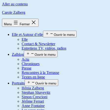
Aller au contenu
Carole Zalberg
Menu
Fermer
Elle et Autour d’elle
Ouvrir le menu
Elle
Contact & Newsletter
Entretiens TV, vidéos, radios
Zalblog
Ouvrir le menu
Actu
Chroniques
Presse
Rencontres à la Terrasse
Textes en ligne
Portraits
Ouvrir le menu
Hénia Zalberg
Stephan Shayevitz
Simon Crescioni
Jérôme Ferrari
Anne Fontaine