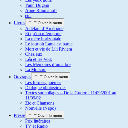
Les yeux noirs
Yann Dugain
Anne Roumanoff
etc.
Livres
Ouvrir le menu
A défaut d’Amérique
Et qu’on m’emporte
La mère horizontale
Le jour où Lania est partie
Mort et vie de Lili Riviera
Chez eux
Léa et les Voix
Les Mémoires d’un arbre
La Morsure
Ouvrages
Ouvrir le menu
Les formes, poèmes
Dialogue photos/textes
Textes sur collages – De la Guerre : 11/09/2001 au
11/09/02
Zic et Chansons
Nouvelle (Napo)
Presse
Ouvrir le menu
Prix littéraires
TV et Radio