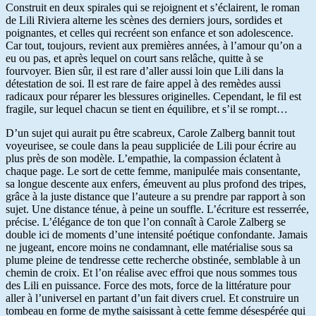
Construit en deux spirales qui se rejoignent et s’éclairent, le roman
de Lili Riviera alterne les scènes des derniers jours, sordides et
poignantes, et celles qui recréent son enfance et son adolescence.
Car tout, toujours, revient aux premières années, à l’amour qu’on a
eu ou pas, et après lequel on court sans relâche, quitte à se
fourvoyer. Bien sûr, il est rare d’aller aussi loin que Lili dans la
détestation de soi. Il est rare de faire appel à des remèdes aussi
radicaux pour réparer les blessures originelles. Cependant, le fil est
fragile, sur lequel chacun se tient en équilibre, et s’il se rompt…
D’un sujet qui aurait pu être scabreux, Carole Zalberg bannit tout
voyeurisee, se coule dans la peau suppliciée de Lili pour écrire au
plus près de son modèle. L’empathie, la compassion éclatent à
chaque page. Le sort de cette femme, manipulée mais consentante,
sa longue descente aux enfers, émeuvent au plus profond des tripes,
grâce à la juste distance que l’auteure a su prendre par rapport à son
sujet. Une distance ténue, à peine un souffle. L’écriture est resserrée,
précise. L’élégance de ton que l’on connaît à Carole Zalberg se
double ici de moments d’une intensité poétique confondante. Jamais
ne jugeant, encore moins ne condamnant, elle matérialise sous sa
plume pleine de tendresse cette recherche obstinée, semblable à un
chemin de croix. Et l’on réalise avec effroi que nous sommes tous
des Lili en puissance. Force des mots, force de la littérature pour
aller à l’universel en partant d’un fait divers cruel. Et construire un
tombeau en forme de mythe saisissant à cette femme désespérée qui