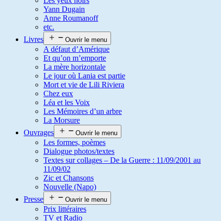
Les yeux noirs
Yann Dugain
Anne Roumanoff
etc.
Livres
Ouvrir le menu
A défaut d’Amérique
Et qu’on m’emporte
La mère horizontale
Le jour où Lania est partie
Mort et vie de Lili Riviera
Chez eux
Léa et les Voix
Les Mémoires d’un arbre
La Morsure
Ouvrages
Ouvrir le menu
Les formes, poèmes
Dialogue photos/textes
Textes sur collages – De la Guerre : 11/09/2001 au
11/09/02
Zic et Chansons
Nouvelle (Napo)
Presse
Ouvrir le menu
Prix littéraires
TV et Radio