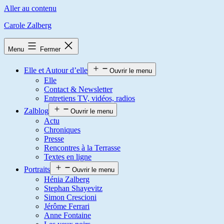
Aller au contenu
Carole Zalberg
Menu
Fermer
Elle et Autour d’elle
Ouvrir le menu
Elle
Contact & Newsletter
Entretiens TV, vidéos, radios
Zalblog
Ouvrir le menu
Actu
Chroniques
Presse
Rencontres à la Terrasse
Textes en ligne
Portraits
Ouvrir le menu
Hénia Zalberg
Stephan Shayevitz
Simon Crescioni
Jérôme Ferrari
Anne Fontaine