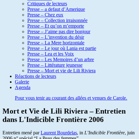
Critiques de lecteurs
Presse – a defaut d’Amerique
Presse – Chez eux
Presse – Collection irraisonnée
Presse – Et qu’on m’emporte
Presse – J’aime pas dire bonjour
Presse – L’invention du désir
Presse – La Mere horizontale
Presse – Le jour où Lania est partie
Presse – Lea et les Voix
Presse – Les Memoires d’un arbre
Presse – Littérature jeunesse
Presse – Mort et vie de Lili Riviera
Réactions de lecteurs
Galerie
Agenda
Pour vous tenir au courant des allées et venues de Carole.
Mort et Vie de Lili Riviera – Entretien
dans L'Indicible Frontière 2006
Entretien mené par
Laurent Bourdelas
, in
L’Indicible Frontière
, juin
2006 n° spécial “La Peau des femmes”