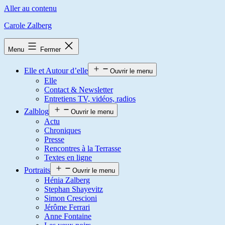
Aller au contenu
Carole Zalberg
Menu
Fermer
Elle et Autour d’elle
Ouvrir le menu
Elle
Contact & Newsletter
Entretiens TV, vidéos, radios
Zalblog
Ouvrir le menu
Actu
Chroniques
Presse
Rencontres à la Terrasse
Textes en ligne
Portraits
Ouvrir le menu
Hénia Zalberg
Stephan Shayevitz
Simon Crescioni
Jérôme Ferrari
Anne Fontaine