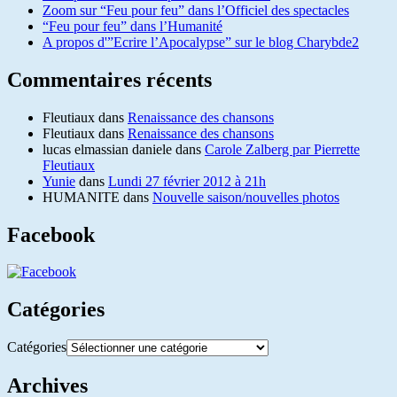
Zoom sur “Feu pour feu” dans l’Officiel des spectacles
“Feu pour feu” dans l’Humanité
A propos d'”Ecrire l’Apocalypse” sur le blog Charybde2
Commentaires récents
Fleutiaux
dans
Renaissance des chansons
Fleutiaux
dans
Renaissance des chansons
lucas elmassian daniele
dans
Carole Zalberg par Pierrette
Fleutiaux
Yunie
dans
Lundi 27 février 2012 à 21h
HUMANITE
dans
Nouvelle saison/nouvelles photos
Facebook
Catégories
Catégories
Archives