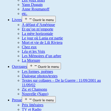
Les yeux noirs
Yann Dugain
Anne Roumanoff
etc.
Livres
Ouvrir le menu
A défaut d’Amérique
Et qu’on m’emporte
La mère horizontale
Le jour où Lania est partie
Mort et vie de Lili Riviera
Chez eux
Léa et les Voix
Les Mémoires d’un arbre
La Morsure
Ouvrages
Ouvrir le menu
Les formes, poèmes
Dialogue photos/textes
Textes sur collages – De la Guerre : 11/09/2001 au
11/09/02
Zic et Chansons
Nouvelle (Napo)
Presse
Ouvrir le menu
Prix littéraires
TV et Radio