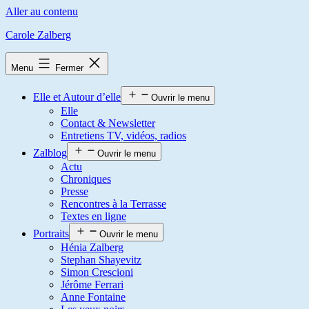
Aller au contenu
Carole Zalberg
Menu
Fermer
Elle et Autour d’elle
Ouvrir le menu
Elle
Contact & Newsletter
Entretiens TV, vidéos, radios
Zalblog
Ouvrir le menu
Actu
Chroniques
Presse
Rencontres à la Terrasse
Textes en ligne
Portraits
Ouvrir le menu
Hénia Zalberg
Stephan Shayevitz
Simon Crescioni
Jérôme Ferrari
Anne Fontaine