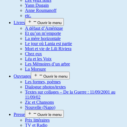
Les yeux noirs
Yann Dugain
Anne Roumanoff
etc.
Livres
Ouvrir le menu
A défaut d’Amérique
Et qu’on m’emporte
La mère horizontale
Le jour où Lania est partie
Mort et vie de Lili Riviera
Chez eux
Léa et les Voix
Les Mémoires d’un arbre
La Morsure
Ouvrages
Ouvrir le menu
Les formes, poèmes
Dialogue photos/textes
Textes sur collages – De la Guerre : 11/09/2001 au
11/09/02
Zic et Chansons
Nouvelle (Napo)
Presse
Ouvrir le menu
Prix littéraires
TV et Radio