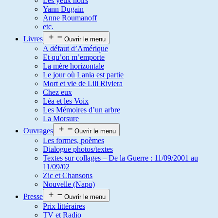
Les yeux noirs
Yann Dugain
Anne Roumanoff
etc.
Livres
Ouvrir le menu
A défaut d’Amérique
Et qu’on m’emporte
La mère horizontale
Le jour où Lania est partie
Mort et vie de Lili Riviera
Chez eux
Léa et les Voix
Les Mémoires d’un arbre
La Morsure
Ouvrages
Ouvrir le menu
Les formes, poèmes
Dialogue photos/textes
Textes sur collages – De la Guerre : 11/09/2001 au
11/09/02
Zic et Chansons
Nouvelle (Napo)
Presse
Ouvrir le menu
Prix littéraires
TV et Radio