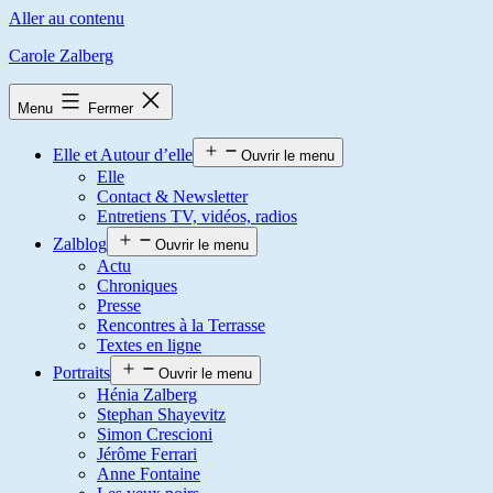
Aller au contenu
Carole Zalberg
Menu
Fermer
Elle et Autour d’elle
Ouvrir le menu
Elle
Contact & Newsletter
Entretiens TV, vidéos, radios
Zalblog
Ouvrir le menu
Actu
Chroniques
Presse
Rencontres à la Terrasse
Textes en ligne
Portraits
Ouvrir le menu
Hénia Zalberg
Stephan Shayevitz
Simon Crescioni
Jérôme Ferrari
Anne Fontaine