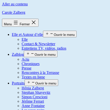
Aller au contenu
Carole Zalberg
Menu
Fermer
Elle et Autour d’elle
Ouvrir le menu
Elle
Contact & Newsletter
Entretiens TV, vidéos, radios
Zalblog
Ouvrir le menu
Actu
Chroniques
Presse
Rencontres à la Terrasse
Textes en ligne
Portraits
Ouvrir le menu
Hénia Zalberg
Stephan Shayevitz
Simon Crescioni
Jérôme Ferrari
Anne Fontaine