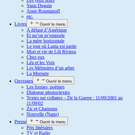
Les yeux noirs
Yann Dugain
Anne Roumanoff
etc.
Livres
Ouvrir le menu
A défaut d’Amérique
Et qu’on m’emporte
La mère horizontale
Le jour où Lania est partie
Mort et vie de Lili Riviera
Chez eux
Léa et les Voix
Les Mémoires d’un arbre
La Morsure
Ouvrages
Ouvrir le menu
Les formes, poèmes
Dialogue photos/textes
Textes sur collages – De la Guerre : 11/09/2001 au
11/09/02
Zic et Chansons
Nouvelle (Napo)
Presse
Ouvrir le menu
Prix littéraires
TV et Radio