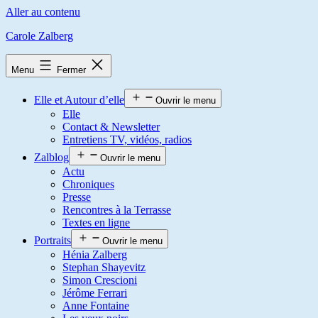
Aller au contenu
Carole Zalberg
Menu
Fermer
Elle et Autour d’elle
Ouvrir le menu
Elle
Contact & Newsletter
Entretiens TV, vidéos, radios
Zalblog
Ouvrir le menu
Actu
Chroniques
Presse
Rencontres à la Terrasse
Textes en ligne
Portraits
Ouvrir le menu
Hénia Zalberg
Stephan Shayevitz
Simon Crescioni
Jérôme Ferrari
Anne Fontaine