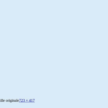
ille originale
723 × 417