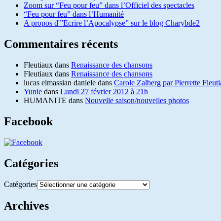
Zoom sur “Feu pour feu” dans l’Officiel des spectacles
“Feu pour feu” dans l’Humanité
A propos d'”Ecrire l’Apocalypse” sur le blog Charybde2
Commentaires récents
Fleutiaux
dans
Renaissance des chansons
Fleutiaux
dans
Renaissance des chansons
lucas elmassian daniele
dans
Carole Zalberg par Pierrette Fleut
Yunie
dans
Lundi 27 février 2012 à 21h
HUMANITE
dans
Nouvelle saison/nouvelles photos
Facebook
Catégories
Catégories
Archives