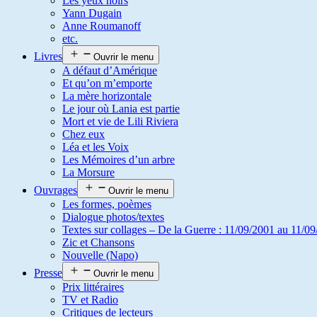
Les yeux noirs
Yann Dugain
Anne Roumanoff
etc.
Livres
Ouvrir le menu
A défaut d’Amérique
Et qu’on m’emporte
La mère horizontale
Le jour où Lania est partie
Mort et vie de Lili Riviera
Chez eux
Léa et les Voix
Les Mémoires d’un arbre
La Morsure
Ouvrages
Ouvrir le menu
Les formes, poèmes
Dialogue photos/textes
Textes sur collages – De la Guerre : 11/09/2001 au 11/09
Zic et Chansons
Nouvelle (Napo)
Presse
Ouvrir le menu
Prix littéraires
TV et Radio
Critiques de lecteurs